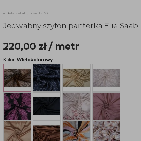
indeks katalogowy: Tk080
Jedwabny szyfon panterka Elie Saab
220,00
zł
/ metr
Kolor:
Wielokolorowy