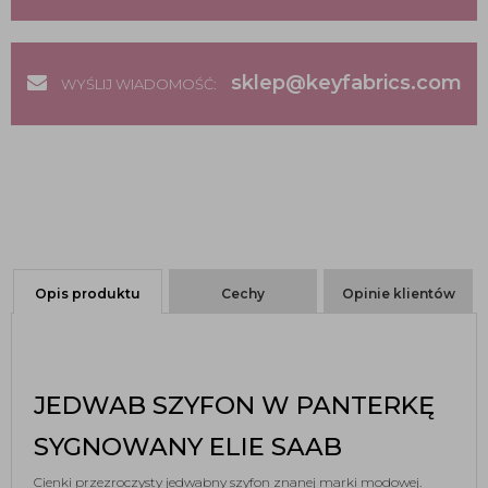
sklep@keyfabrics.com
WYŚLIJ WIADOMOŚĆ:
Opis produktu
Cechy
Opinie klientów
JEDWAB SZYFON W PANTERKĘ 
SYGNOWANY ELIE SAAB
Cienki przezroczysty jedwabny szyfon znanej marki modowej. 