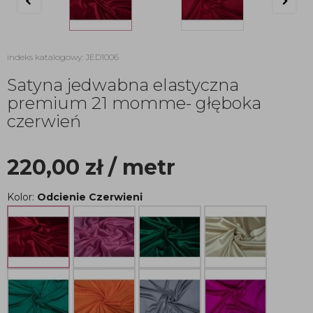
indeks katalogowy: JED1006
Satyna jedwabna elastyczna
premium 21 momme- głęboka
czerwień
220,00
zł
/ metr
Kolor:
Odcienie Czerwieni