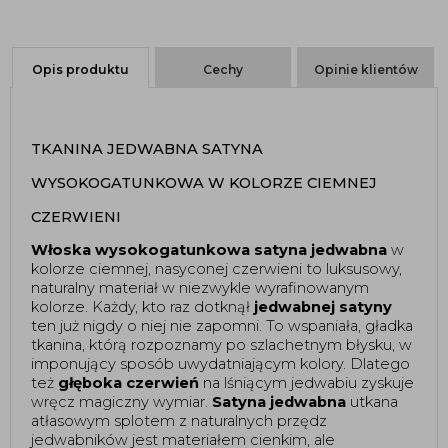
Opis produktu
Cechy
Opinie klientów
TKANINA JEDWABNA SATYNA 
WYSOKOGATUNKOWA W KOLORZE CIEMNEJ 
CZERWIENI 
Włoska wysokogatunkowa satyna jedwabna
 w 
kolorze ciemnej, nasyconej czerwieni to luksusowy, 
naturalny materiał w niezwykle wyrafinowanym 
kolorze. Każdy, kto raz dotknął 
jedwabnej satyny
ten już nigdy o niej nie zapomni. To wspaniała, gładka 
tkanina, którą rozpoznamy po szlachetnym błysku, w 
imponujący sposób uwydatniającym kolory. Dlatego 
też 
głęboka czerwień
 na lśniącym jedwabiu zyskuje 
wręcz magiczny wymiar. 
Satyna jedwabna
 utkana 
atłasowym splotem z naturalnych przędz 
jedwabników jest materiałem cienkim, ale 