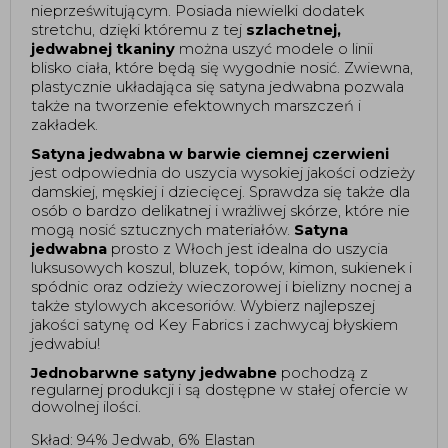
nieprześwitującym. Posiada niewielki dodatek 
stretchu, dzięki któremu z tej 
szlachetnej, 
jedwabnej tkaniny
 można uszyć modele o linii 
blisko ciała, które będą się wygodnie nosić. Zwiewna, 
plastycznie układająca się satyna jedwabna pozwala 
także na tworzenie efektownych marszczeń i 
zakładek.  
Satyna jedwabna w barwie ciemnej czerwieni 
jest odpowiednia do uszycia wysokiej jakości odzieży 
damskiej, męskiej i dziecięcej. Sprawdza się także dla 
osób o bardzo delikatnej i wrażliwej skórze, które nie 
mogą nosić sztucznych materiałów. 
Satyna 
jedwabna
 prosto z Włoch jest idealna do uszycia 
luksusowych koszul, bluzek, topów, kimon, sukienek i 
spódnic oraz odzieży wieczorowej i bielizny nocnej a 
także stylowych akcesoriów. Wybierz najlepszej 
jakości satynę od Key Fabrics i zachwycaj błyskiem 
jedwabiu! 
Jednobarwne satyny jedwabne
 pochodzą z 
regularnej produkcji i są dostępne w stałej ofercie w 
dowolnej ilości. 
Skład: 94% Jedwab, 6% Elastan