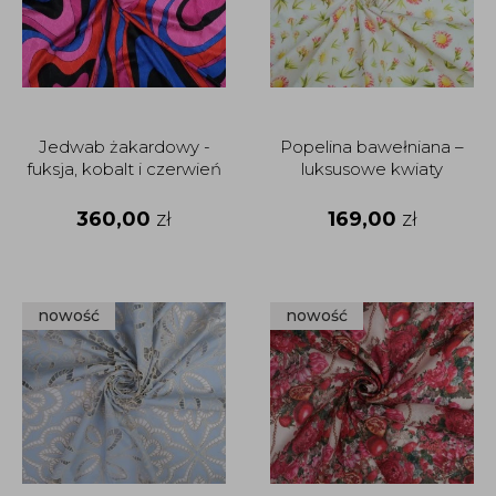
Jedwab żakardowy -
Popelina bawełniana –
fuksja, kobalt i czerwień
luksusowe kwiaty
360,00
zł
169,00
zł
nowość
nowość