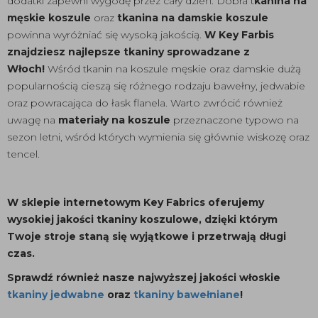
dodatki zapewni wygodę przez cały dzień. Dobra t
kanina na
męskie koszule
oraz
tkanina na damskie koszule
powinna wyróżniać się wysoką jakością.
W Key Farbis
znajdziesz najlepsze tkaniny sprowadzane z
Włoch!
Wśród tkanin na koszule męskie oraz damskie dużą
popularnością cieszą się różnego rodzaju bawełny, jedwabie
oraz powracająca do łask flanela. Warto zwrócić również
uwagę na
materiały na koszule
przeznaczone typowo na
sezon letni, wśród których wymienia się głównie wiskozę oraz
tencel.
W sklepie internetowym Key Fabrics oferujemy
wysokiej jakości tkaniny koszulowe, dzięki którym
Twoje stroje staną się wyjątkowe i przetrwają długi
czas.
Sprawdź również nasze najwyższej jakości włoskie
tkaniny jedwabne
oraz
tkaniny bawełniane
!