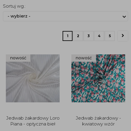
Sortuj wg.:
- wybierz -
1
2
3
4
5
nowość
nowość
Jedwab żakardowy Loro
Jedwab żakardowy -
Piana - optyczna bieł
kwiatowy wzór