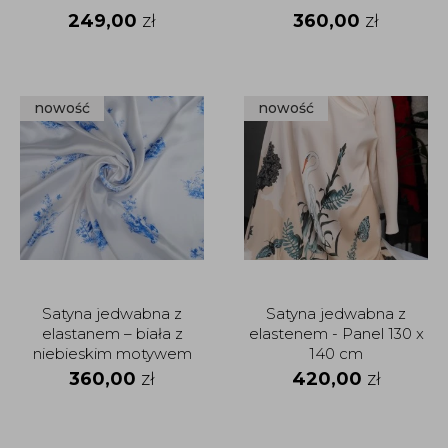
249,00
zł
360,00
zł
nowość
nowość
Satyna jedwabna z
Satyna jedwabna z
elastanem – biała z
elastenem - Panel 130 x
niebieskim motywem
140 cm
botanicznym
360,00
zł
420,00
zł