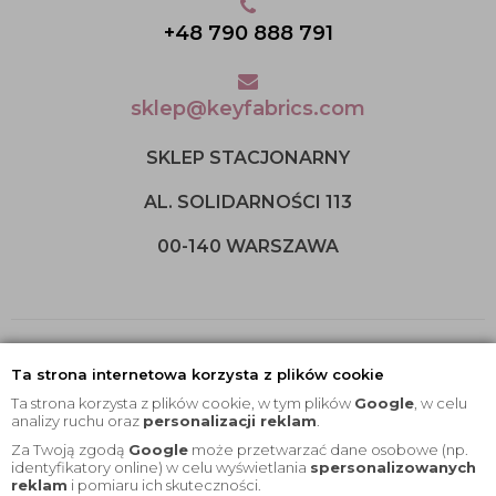
+48 790 888 791
sklep@keyfabrics.com
SKLEP STACJONARNY
AL. SOLIDARNOŚCI 113
00-140 WARSZAWA
Ta strona internetowa korzysta z plików cookie
Ta strona korzysta z plików cookie, w tym plików
Google
, w celu
analizy ruchu oraz
personalizacji reklam
.
Za Twoją zgodą
Google
może przetwarzać dane osobowe (np.
identyfikatory online) w celu wyświetlania
spersonalizowanych
2020 © Wszelkie Prawa Zastrzeżone |
KEYfabrics
reklam
i pomiaru ich skuteczności.