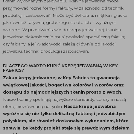
tkanin wykonanych z jedwabiu. Tkanina jedwabna może
przyjmować różne formy i faktury, w zależności od technik
produkcji i zastosowań. Może być delikatna, miękka i gładka,
jak również sztywna, grubszego splotu lub z wyraźnym
wzorem. W przeciwieństwie do krepy jedwabnej, tkanina
jedwabna niekoniecznie musi posiadać specyficzną fakturę
czy falbany, a jej właściwości zależą głównie od jakości
jedwabiu, technik produkcji i zastosowań.
DLACZEGO WARTO KUPIĆ KREPĘ JEDWABNĄ W KEY
FABRICS?
Zakup krepy jedwabnej w Key Fabrics to gwarancja
wyjątkowej jakości, bogactwa kolorów i wzorów oraz
dostępu do najmodniejszych tkanin prosto z Włoch.
Nasze tkaniny spełniają najwyższe standardy, co czyni naszą
ofertę niezrównaną na rynku.
Nasza krepa jedwabna
wyróżnia się nie tylko delikatną fakturą i jedwabistym
połyskiem, ale również doskonałym wykonaniem, które
sprawia, że każdy projekt staje się prawdziwym dziełem