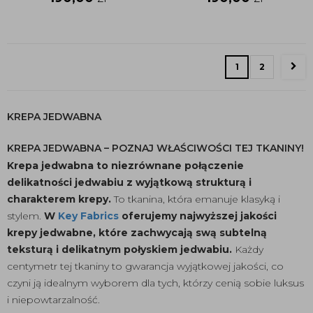
1
2
KREPA JEDWABNA
KREPA JEDWABNA – POZNAJ WŁAŚCIWOŚCI TEJ TKANINY!
Krepa jedwabna to niezrównane połączenie
delikatności jedwabiu z wyjątkową strukturą i
charakterem krepy.
To tkanina, która emanuje klasyką i
stylem.
W
Key Fabrics
oferujemy najwyższej jakości
krepy jedwabne, które zachwycają swą subtelną
teksturą i delikatnym połyskiem jedwabiu.
Każdy
centymetr tej tkaniny to gwarancja wyjątkowej jakości, co
czyni ją idealnym wyborem dla tych, którzy cenią sobie luksus
i niepowtarzalność.