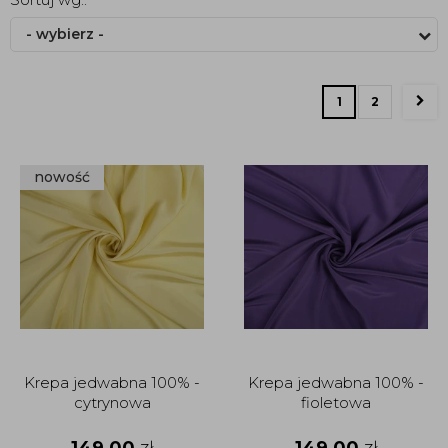
- wybierz -
1
2
nowość
Krepa jedwabna 100% -
Krepa jedwabna 100% -
cytrynowa
fioletowa
149,00
zł
149,00
zł