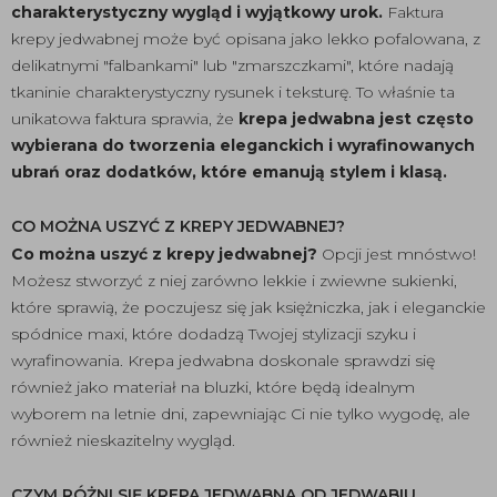
charakterystyczny wygląd i wyjątkowy urok.
Faktura
krepy jedwabnej może być opisana jako lekko pofalowana, z
delikatnymi "falbankami" lub "zmarszczkami", które nadają
tkaninie charakterystyczny rysunek i teksturę. To właśnie ta
unikatowa faktura sprawia, że
krepa jedwabna jest często
wybierana do tworzenia eleganckich i wyrafinowanych
ubrań oraz dodatków, które emanują stylem i klasą.
CO MOŻNA USZYĆ Z KREPY JEDWABNEJ?
Co można uszyć z krepy jedwabnej?
Opcji jest mnóstwo!
Możesz stworzyć z niej zarówno lekkie i zwiewne sukienki,
które sprawią, że poczujesz się jak księżniczka, jak i eleganckie
spódnice maxi, które dodadzą Twojej stylizacji szyku i
wyrafinowania. Krepa jedwabna doskonale sprawdzi się
również jako materiał na bluzki, które będą idealnym
wyborem na letnie dni, zapewniając Ci nie tylko wygodę, ale
również nieskazitelny wygląd.
CZYM RÓŻNI SIĘ KREPA JEDWABNA OD JEDWABIU