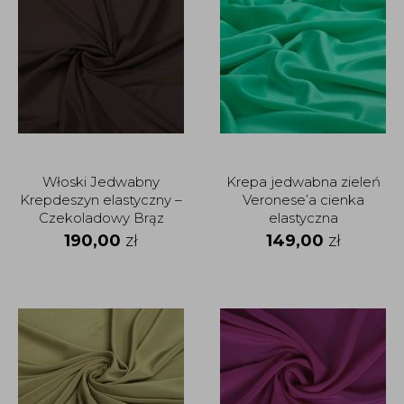
Włoski Jedwabny
Krepa jedwabna zieleń
Krepdeszyn elastyczny –
Veronese’a cienka
Czekoladowy Brąz
elastyczna
Jedwab
190,00
zł
149,00
zł