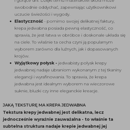
i gorące dni. Dzięki temu materiałowi skóra może
swobodnie oddychać, zapewniając użytkownikowi
uczucie świeżości i wygody.
Elastyczność
- pomimo swojej delikatnej faktury,
krepa jedwabna posiada pewną elastyczność, co
sprawia, że jest łatwa w obróbce i doskonale układa się
na ciele. To właśnie ta cecha czyni ją popularnym
wyborem zarówno dla luźnych, jak i dopasowanych
krojów.
Wyjątkowy połysk -
jedwabisty połysk krepy
jedwabnej nadaje ubraniom wykonanym z tej tkaniny
elegancji i wyrafinowania. To sprawia, że krepa
jedwabna jest idealnym wyborem na wieczorowe
suknie, bluzki czy inne eleganckie kreacje.
JAKĄ TEKSTURĘ MA KREPA JEDWABNA
Tekstura krepy jedwabnej jest delikatna, lecz
jednocześnie wyraźnie zauważalna - to właśnie ta
subtelna struktura nadaje krepie jedwabnej jej