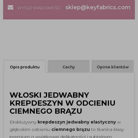
sklep@keyfabrics.com
WYŚLIJ WIADOMOŚĆ:
Opis produktu
Cechy
Opinie klientów
WŁOSKI JEDWABNY
KREPDESZYN W ODCIENIU
CIEMNEGO BRĄZU
Ekskluzywny
krepdeszyn jedwabny elastyczny
w
głębokim odcieniu
ciemnego brązu
to tkanina klasy
premium o wyjątkowej delikatności i subtelnym,