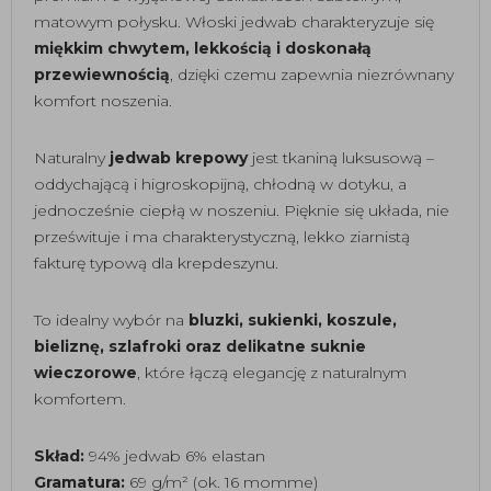
matowym połysku. Włoski jedwab charakteryzuje się
miękkim chwytem, lekkością i doskonałą
przewiewnością
, dzięki czemu zapewnia niezrównany
komfort noszenia.
Naturalny
jedwab krepowy
jest tkaniną luksusową –
oddychającą i higroskopijną, chłodną w dotyku, a
jednocześnie ciepłą w noszeniu. Pięknie się układa, nie
prześwituje i ma charakterystyczną, lekko ziarnistą
fakturę typową dla krepdeszynu.
To idealny wybór na
bluzki, sukienki, koszule,
bieliznę, szlafroki oraz delikatne suknie
wieczorowe
, które łączą elegancję z naturalnym
komfortem.
Skład:
94% jedwab 6% elastan
Gramatura:
69 g/m² (ok. 16 momme)