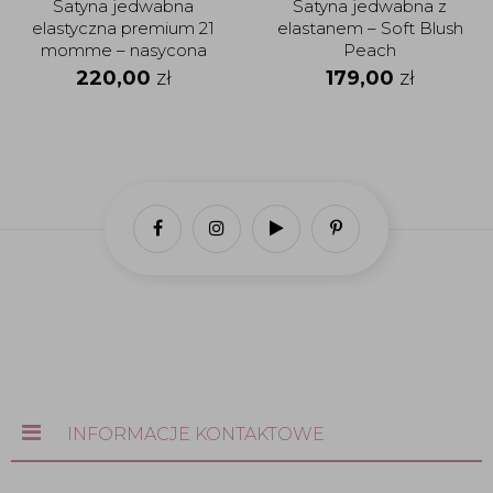
Satyna jedwabna
Satyna jedwabna z
elastyczna premium 21
elastanem – Soft Blush
momme – nasycona
Peach
zieleń
220,00
zł
179,00
zł
INFORMACJE KONTAKTOWE