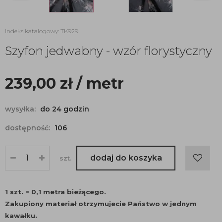
indeks katalogowy: TK929
Szyfon jedwabny - wzór florystyczny
239,00
zł
/ metr
wysyłka:
do 24 godzin
dostępność:
106
dodaj do koszyka
szt.
1 szt. = 0,1 metra bieżącego.
Zakupiony materiał otrzymujecie Państwo w jednym
kawałku.