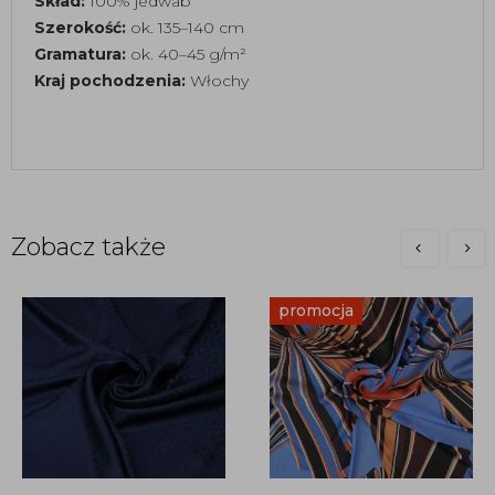
Skład:
100% jedwab
Szerokość:
ok. 135–140 cm
Gramatura:
ok. 40–45 g/m²
Kraj pochodzenia:
Włochy
Zobacz także
promocja