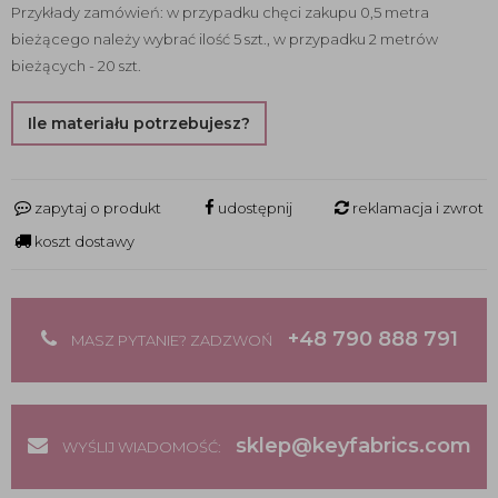
Przykłady zamówień: w przypadku chęci zakupu 0,5 metra
bieżącego należy wybrać ilość 5 szt., w przypadku 2 metrów
bieżących - 20 szt.
Ile materiału potrzebujesz?
zapytaj o produkt
udostępnij
reklamacja i zwrot
koszt dostawy
+48 790 888 791
MASZ PYTANIE? ZADZWOŃ
sklep@keyfabrics.com
WYŚLIJ WIADOMOŚĆ: