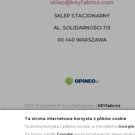
sklep@keyfabrics.com
SKLEP STACJONARNY
AL. SOLIDARNOŚCI 113
00-140 WARSZAWA
2020 © Wszelkie Prawa Zastrzeżone |
KEYfabrics
Ta strona internetowa korzysta z plików cookie
Ta strona korzysta z plików cookie, w tym plików
Google
Za Twoją zgodą
Google
może przetwarzać dane osobowe 