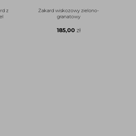
rd z
Żakard wiskozowy zielono-
el
granatowy
185,00
zł