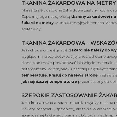
TKANINA ŻAKARDOWA NA METRY 
Marzą Ci się gustowne żakardowe zasłony, które uz
Zapoznaj się z naszą ofertą
tkaniny żakardowej na
żakard na metry
w konkurencyjnych cenach. Zapewn
efektowny.
TKANINA ŻAKARDOWA - WSKAZÓW
Jeśli chodzi o pielęgnację,
żakard nie należy do wy
wyglądem, należy poświęcić jej choć odrobinę uwag
słoneczne może powodować blaknięcie materiału, 
detergentem. W przypadku bardziej uciążliwych zabr
temperaturę. Prasuj go na lewą stronę
nastawiają
jak najniższej temperaturze
przeznaczony do delik
SZEROKIE ZASTOSOWANIE ŻAKA
Jako kunsztowna a zarazem bardzo wytrzymała na m
(żakiety, marynarki, spódnice), ale także w aranżacji
sprawdza się także jako tkanina obiciowa mebli, np. k