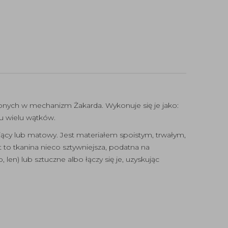
onych w mechanizm Żakarda. Wykonuje się je jako:
u wielu wątków.
jący lub matowy. Jest materiałem spoistym, trwałym,
 to tkanina nieco sztywniejsza, podatna na
len) lub sztuczne albo łączy się je, uzyskując