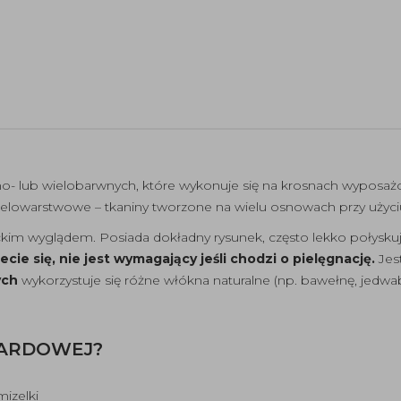
o- lub wielobarwnych, które wykonuje się na krosnach wyposaż
wielowarstwowe – tkaniny tworzone na wielu osnowach przy użyci
ckim wyglądem. Posiada dokładny rysunek, często lekko połysku
ecie się, nie jest wymagający jeśli chodzi o pielęgnację.
Jest
ych
wykorzystuje się różne włókna naturalne (np. bawełnę, jedwab, 
KARDOWEJ?
mizelki