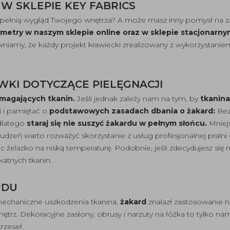
W SKLEPIE KEY FABRICS
upełnią wygląd Twojego wnętrza? A może masz inny pomysł na za
 metry
w naszym sklepie online oraz w sklepie stacjonarn
iamy, że każdy projekt krawiecki zrealizowany z wykorzystani
KI DOTYCZĄCE PIELĘGNACJI
magających tkanin.
Jeśli jednak zależy nam na tym, by
tkanin
i i pamiętać o
podstawowych zasadach dbania o żakard:
Bez
dlatego
staraj się nie suszyć żakardu w pełnym słońcu.
Mniej
udzeń warto rozważyć skorzystanie z usług profesjonalnej pralni
c żelazko na niską temperaturę. Podobnie, jeśli zdecydujesz się
atnych tkanin.
RDU
echaniczne uszkodzenia tkanina,
żakard
znalazł zastosowanie ni
 wnętrz. Dekoracyjne zasłony, obrusy i narzuty na łóżka to tylko 
rzeseł.