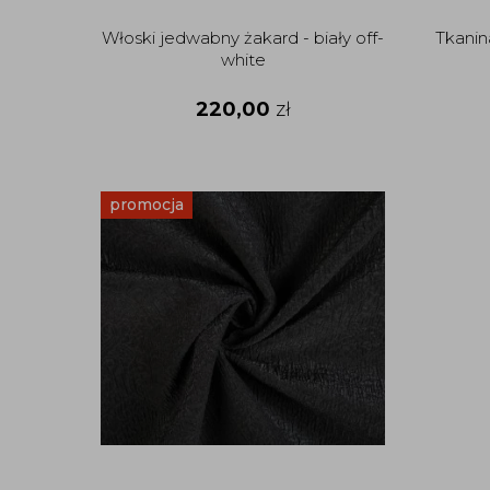
Włoski jedwabny żakard - biały off-
Tkanin
white
220,00
zł
promocja