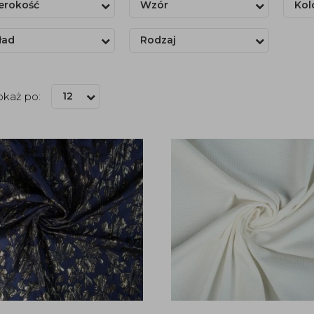
erokość
Wzór
Kol
ład
Rodzaj
okaż po:
12