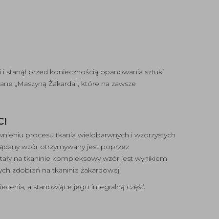
 i stanął przed koniecznością opanowania sztuki
wane „Maszyną Żakarda”, które na zawsze
CI
ieniu procesu tkania wielobarwnych i wzorzystych
żądany wzór otrzymywany jest poprzez
tały na tkaninie kompleksowy wzór jest wynikiem
ch zdobień na tkaninie żakardowej.
niecenia, a stanowiące jego integralną część