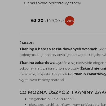
Cienki żakard poliestrowy czarny
63,20
zł
79,00
zł
-20%
ŻAKARD
Tkaniny o bardzo rozbudowanych wzorach,
jedn
pojedyncze - jedna osnowa i jeden wątek lub jako 
Tkanina żakardowa
wyróżnia się niezwykle elegan
odpornym na zmienne temperatury.
Żakard
nie gni
układanie, mięsista. Do produkcji
tkanin żakardow
wyjątkowo mocny materiał.
CO MOŻNA USZYĆ Z TKANINY ŻA
eleganckie suknie i sukienki
płaszcze, kurtki, garnitury, marynarki,żakiety, ka