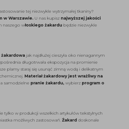
stosowanie tej niezwykle wytrzymałej tkaniny?
ym w Warszawie.
U nas kupisz
najwyższej jakości
em naszego w
łoskiego żakardu
będzie niezwykle
a żakardowa
jak najdłużej cieszyła oko nienagannym
pośrednia długotrwała ekspozycja na promienie
sze plamy staraj się usunąć zimną wodą i delikatnym
 chemicznej.
Materiał żakardowy jest wrażliwy na
 na samodzielne
pranie żakardu,
wybierz
program o
e tylko w produkcji wszelkich artykułów tekstylnych
namiastka możliwych zastosowań.
Żakard
doskonale