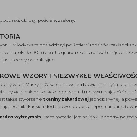
duszki, obrusy, pościele, zasłony.
STORIA
onu. Młody tkacz odziedziczył po śmierci rodziców zakład tkacki
 mozolna, około 1805 roku Jacquarda skonstruował urządzenie z
ując procesy produkcyjne.
TKOWE WZORY I NIEZWYKŁE WŁAŚCIWOŚ
obny wzór. Maszyna żakarda powstała bowiem z myślą o usprawn
a uzyskanie niemalże każdego wzoru i motywu. Najczęściej po
st także stworzenie
tkaniny żakardowej
jednobarwnej, a pows
aju technik tkackich dodatkowo poszerza repertuar kunsztowny
bardzo wytrzymała
- sam materiał jest solidny i odporny na zag