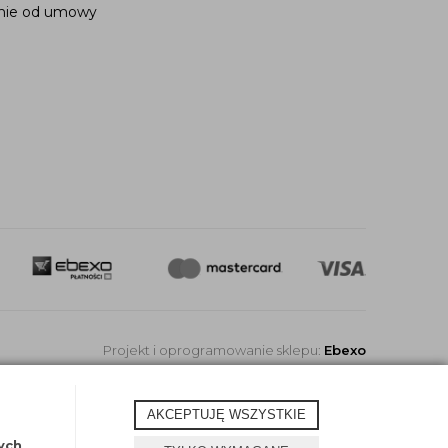
nie od umowy
Projekt i oprogramowanie sklepu:
Ebexo
AKCEPTUJĘ WSZYSTKIE
ych