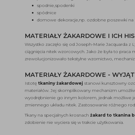
spodnie,spodenki
spódnice
domowe dekoracje,np. ozdobne poszewki na po
MATERIAŁY ŻAKARDOWE I ICH HI
Wszystko zaczęło się od Joseph-Marie Jacquarda z Ly
ciągnięcia nitek wzorcowych. Jako że była to praca
zrewolucjonizowało tekstylne wzornictwo, mechaniz
MATERIAŁY ŻAKARDOWE - WYJĄ
Istotę
tkaniny żakardowej
stanowi kunsztowny ozd
materiałów. Jej skomplikowany mechanizm umożliwi
wyodrębnienie go innym kolorem, jednak możliwe je
zmiennego układu nitek. Zastosowanie różnego rodz
Tkany na specjalnych krosnach
żakard to tkanina 
zdobienie nie wyciera się w trakcie użytkowania.