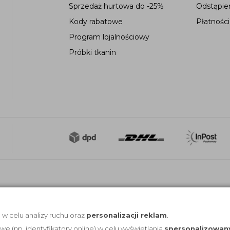
Sprzedaż hurtowa do -25%
Odstąpie
Kody rabatowe
Płatności
Program lojalnościowy
Próbki tkanin
, w celu analizy ruchu oraz
personalizacji reklam
.
(np. identyfikatory online) w celu wyświetlania
spersonalizowan