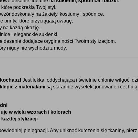
towe desenie, idealne na 
sukienki, spódnice i bluzki
.
 które podkreślą Twój styl.
 wzór doskonały na żakiety, kostiumy i spódnice.
 printy, które przyciągają uwagę.
 na każdą okazję.
nice i eleganckie sukienki.
 desenie dodające oryginalności Twoim stylizacjom.
tóry nigdy nie wychodzi z mody.
pokochasz!
 Jest lekka, oddychająca i świetnie chłonie wilgoć, dz
klepie z materiałami
 są starannie wyselekcjonowane i cechują
 dni
uje w wielu wzorach i kolorach
każdej stylizacji
wiedniej pielęgnacji. Aby uniknąć kurczenia się tkaniny, pierz j