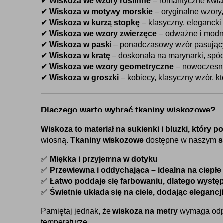
✔ 
Wiskoza we wzory roślinne
 – romantyczne kwia
✔ 
Wiskoza w motywy morskie
 – oryginalne wzory,
✔ 
Wiskoza w kurzą stopkę
 – klasyczny, elegancki
✔ 
Wiskoza we wzory zwierzęce
 – odważne i modne
✔ 
Wiskoza w paski
 – ponadczasowy wzór pasujący
✔ 
Wiskoza w kratę
 – doskonała na marynarki, spód
✔ 
Wiskoza we wzory geometryczne
 – nowoczesne
✔ 
Wiskoza w groszki
 – kobiecy, klasyczny wzór, k
Dlaczego warto wybrać tkaniny wiskozowe?
Wiskoza to materiał na sukienki i bluzki, który 
wiosną. 
Tkaniny wiskozowe
 dostępne w naszym 
s
✅ 
Miękka i przyjemna w dotyku
✅ 
Przewiewna i oddychająca – idealna na ciepłe
✅ 
Łatwo poddaje się farbowaniu, dlatego występ
✅ 
Świetnie układa się na ciele, dodając elegancji 
Pamiętaj jednak, że 
wiskoza na metry
 wymaga odpo
temperaturze.