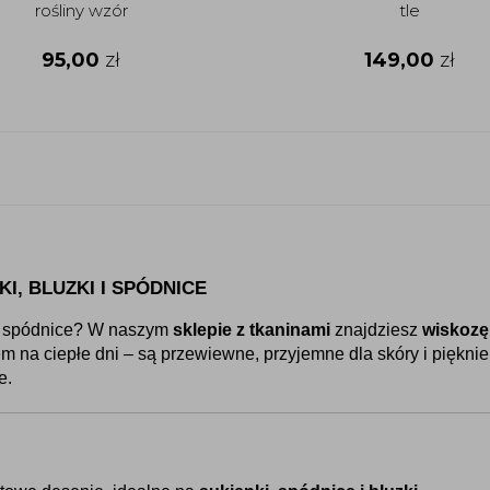
rośliny wzór
tle
95,00
zł
149,00
zł
I, BLUZKI I SPÓDNICE
ub spódnice? W naszym 
sklepie z tkaninami
 znajdziesz 
wiskozę
 na ciepłe dni – są przewiewne, przyjemne dla skóry i pięknie
e.