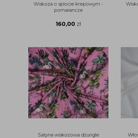
Wiskoza o splocie krepowym -
Wisk
pomarancze
160,00
zł
Satyna wiskozowa dżungle
Włos