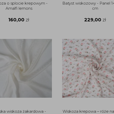
oza o splocie krepowym -
Batyst wiskozowy - Panel 1
Amalfi lemons
cm
160,00
zł
229,00
zł
ka wiskoza żakardowa -
Wiskoza krepowa – róże na