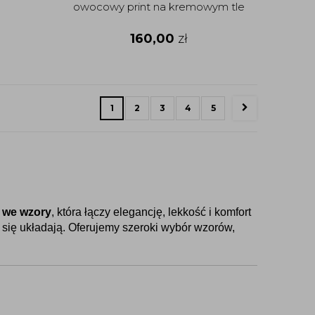
owocowy print na kremowym tle
160,00
zł
1
2
3
4
5
 we wzory
, która łączy elegancję, lekkość i komfort 
 się układają. Oferujemy szeroki wybór wzorów, 