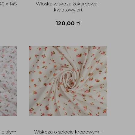
40 x 145
Włoska wiskoza żakardowa -
kwiatowy art
120,00
zł
 białym
Wiskoza o splocie krepowym -