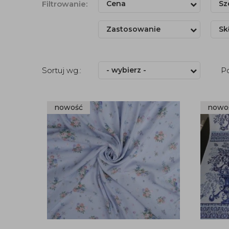
Filtrowanie:
Cena
Sz
Zastosowanie
Sk
Sortuj wg.:
- wybierz -
P
nowość
nowo