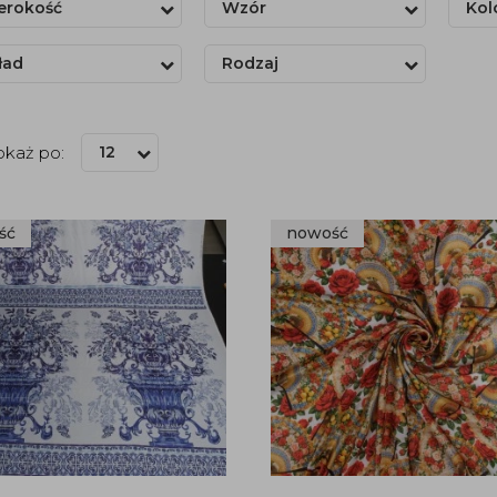
erokość
Wzór
Kol
ład
Rodzaj
okaż po:
12
ść
nowość