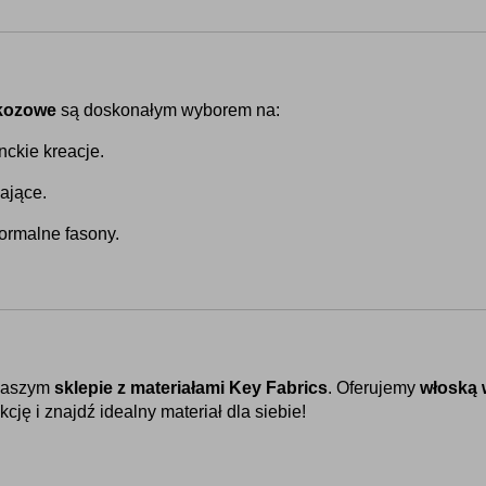
skozowe
 są doskonałym wyborem na:
nckie kreacje.
ające.
formalne fasony.
naszym 
sklepie z materiałami Key Fabrics
. Oferujemy 
włoską 
cję i znajdź idealny materiał dla siebie!