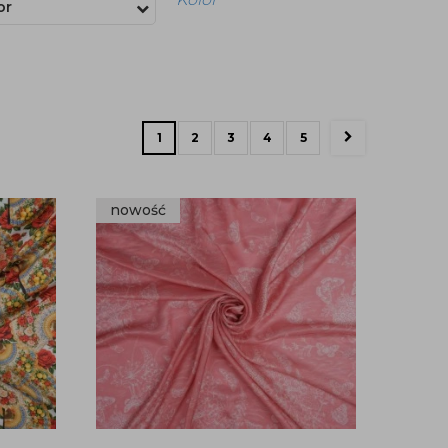
or
1
2
3
4
5
nowość