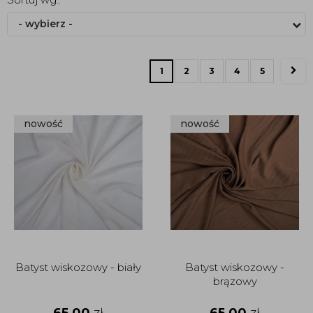
- wybierz -
1
2
3
4
5
nowość
nowość
Batyst wiskozowy - biały
Batyst wiskozowy -
brązowy
65,00
zł
65,00
zł