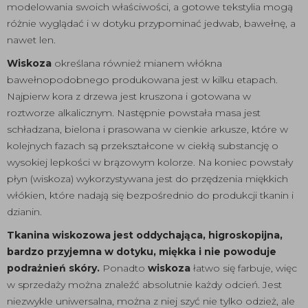
modelowania swoich właściwości, a gotowe tekstylia mogą
różnie wyglądać i w dotyku przypominać jedwab, bawełnę, a
nawet len.
Wiskoza
określana również mianem włókna
bawełnopodobnego produkowana jest w kilku etapach.
Najpierw kora z drzewa jest kruszona i gotowana w
roztworze alkalicznym. Następnie powstała masa jest
schładzana, bielona i prasowana w cienkie arkusze, które w
kolejnych fazach są przekształcone w ciekłą substancję o
wysokiej lepkości w brązowym kolorze. Na koniec powstały
płyn (wiskoza) wykorzystywana jest do przędzenia miękkich
włókien, które nadają się bezpośrednio do produkcji tkanin i
dzianin.
Tkanina wiskozowa jest oddychająca, higroskopijna,
bardzo przyjemna w dotyku, miękka i nie powoduje
podrażnień skóry.
Ponadto
wiskoza
łatwo się farbuje, więc
w sprzedaży można znaleźć absolutnie każdy odcień. Jest
niezwykle uniwersalna, można z niej szyć nie tylko odzież, ale