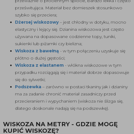
przeważnie o płóciennym splocie, bardzo lekka i często
prześwitująca. Materiał bez domieszek stosunkowo
szybko się przeciera;
Dżersej wiskozowy
– jest chłodny w dotyku, mocno
elastyczny i lejący się. Dzianina wiskozowa jest często
używana na dopasowane codzienne topy, tuniki,
sukienki lub piżamki czy bielizna;
Wiskoza z bawełną
- w tym połączeniu uzyskuje się
płótno o dużej gęstości;
Wiskoza z elastanem
- włókna wiskozowe w tym
przypadku rozciągają się i materiał dobrze dopasowuje
się do sylwetki;
Podszewka
– zarówno w postaci tkaniny jak i dzianiny
ma za zadanie chronić materiał zasadniczy przed
przecieraniem i wypychaniem (wiskoza nie ślizga się,
dlatego doskonale nadają się na podszewkę).
WISKOZA NA METRY - GDZIE MOGĘ
KUPIĆ WISKOZĘ?