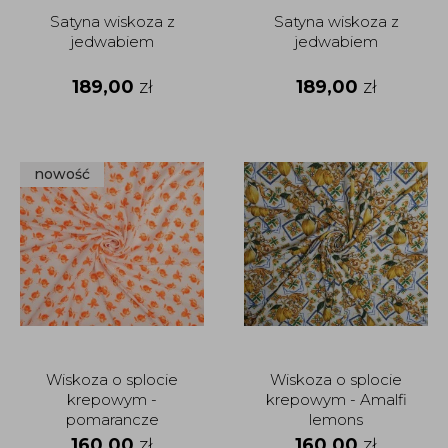
Satyna wiskoza z
Satyna wiskoza z
jedwabiem
jedwabiem
189,00
zł
189,00
zł
nowość
Wiskoza o splocie
Wiskoza o splocie
krepowym -
krepowym - Amalfi
pomarancze
lemons
160,00
zł
160,00
zł