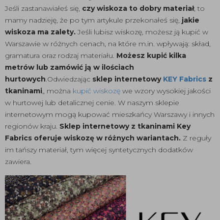
Jeśli zastanawiałeś się,
czy wiskoza to dobry materiał
, to
mamy nadzieję, że po tym artykule przekonałeś się,
jakie
wiskoza ma zalety.
Jeśli lubisz wiskozę, możesz ją kupić w
Warszawie w różnych cenach, na które m.in. wpływają: skład,
gramatura oraz rodzaj materiału.
Możesz kupić kilka
metrów lub zamówić ją w ilościach
hurtowych
.Odwiedzając
sklep internetowy
KEY Fabrics
z
tkaninami
„ można
kupić wiskozę
we wzory wysokiej jakości
w hurtowej lub detalicznej cenie. W naszym sklepie
internetowym mogą kupować mieszkańcy Warszawy i innych
regionów kraju.
Sklep internetowy z tkaninami Key
Fabrics oferuje wiskozę w różnych wariantach.
Z reguły
im tańszy materiał, tym więcej syntetycznych dodatków
zawiera.