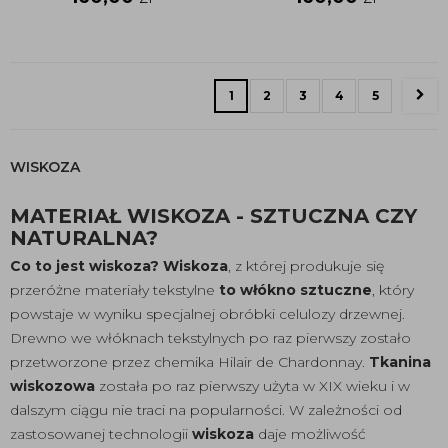
1
2
3
4
5
WISKOZA
MATERIAŁ WISKOZA - SZTUCZNA CZY
NATURALNA?
Co to jest wiskoza? Wiskoza
, z której produkuje się
przeróżne materiały tekstylne
to włókno sztuczne
, który
powstaje w wyniku specjalnej obróbki celulozy drzewnej.
Drewno we włóknach tekstylnych po raz pierwszy zostało
przetworzone przez chemika Hilair de Chardonnay.
Tkanina
wiskozowa
została po raz pierwszy użyta w XIX wieku i w
dalszym ciągu nie traci na popularności. W zależności od
zastosowanej technologii
wiskoza
daje możliwość