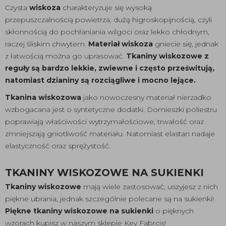
Czysta
wiskoza
charakteryzuje się wysoką
przepuszczalnością powietrza, dużą higroskopijnością, czyli
skłonnością do pochłaniania wilgoci oraz lekko chłodnym,
raczej śliskim chwytem.
Materiał wiskoza
gniecie się, jednak
z łatwością można go uprasować.
Tkaniny wiskozowe z
reguły są bardzo lekkie, zwiewne i często prześwitują,
natomiast dzianiny są rozciągliwe i mocno lejące.
Tkanina wiskozowa
jako nowoczesny materiał nierzadko
wzbogacana jest o syntetyczne dodatki. Domieszki poliestru
poprawiają właściwości wytrzymałościowe, trwałość oraz
zmniejszają gniotliwość materiału. Natomiast elastan nadaje
elastyczność oraz sprężystość.
TKANINY WISKOZOWE NA SUKIENKI
Tkaniny wiskozowe
mają wiele zastosować, uszyjesz z nich
piękne ubrania, jednak szczególnie polecane są na sukienki!
Piękne tkaniny wiskozowe na sukienki
o pięknych
wzorach kupisz w naszym sklepie Key Fabrcis!