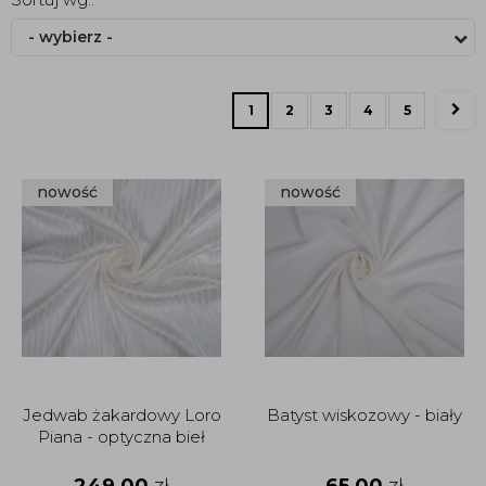
- wybierz -
1
2
3
4
5
nowość
nowość
Jedwab żakardowy Loro
Batyst wiskozowy - biały
Piana - optyczna bieł
249,00
zł
65,00
zł