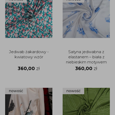
Jedwab żakardowy -
Satyna jedwabna z
kwiatowy wzór
elastanem – biała z
niebieskim motywem
botanicznym
360,00
zł
360,00
zł
nowość
nowość