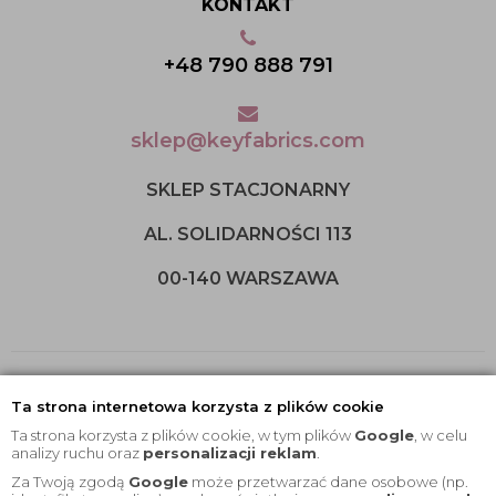
KONTAKT
+48 790 888 791
sklep@keyfabrics.com
SKLEP STACJONARNY
AL. SOLIDARNOŚCI 113
00-140 WARSZAWA
Ta strona internetowa korzysta z plików cookie
Ta strona korzysta z plików cookie, w tym plików
Google
, w celu
analizy ruchu oraz
personalizacji reklam
.
Za Twoją zgodą
Google
może przetwarzać dane osobowe (np.