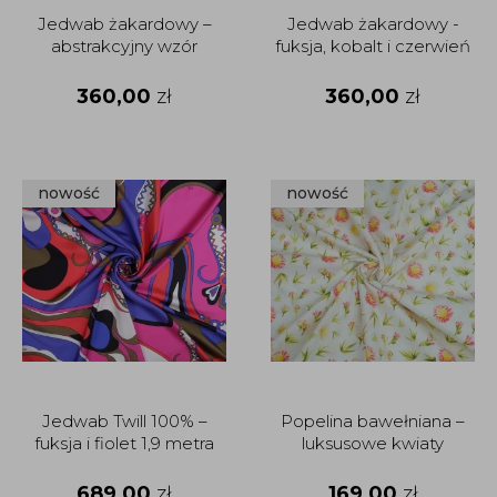
Jedwab żakardowy –
Jedwab żakardowy -
abstrakcyjny wzór
fuksja, kobalt i czerwień
360,00
zł
360,00
zł
nowość
nowość
Jedwab Twill 100% –
Popelina bawełniana –
fuksja i fiolet 1,9 metra
luksusowe kwiaty
689,00
zł
169,00
zł