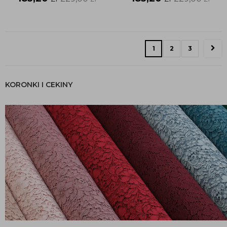
1
2
3
KORONKI I CEKINY