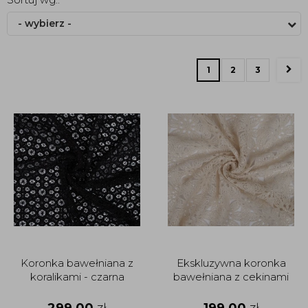
- wybierz -
1
2
3
Koronka bawełniana z
Ekskluzywna koronka
koralikami - czarna
bawełniana z cekinami
299,00
zł
199,00
zł