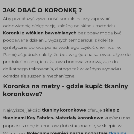
JAK DBAĆ O KORONKĘ ?
Aby przedłużyć żywotność koronki należy zapewnić
odpowiednią pielęgnację, zależną od składu materiału.
Koronki z włókien bawełnianych
bez obaw mogą być
poddawane działaniu wyższych temperatur, z kolei te
syntetyczne oprócz prania wodnego czyścić chemicznie.
Pamiętać jednak należy, że bez względu na surowce użyte do
produkcji dzianin, ich ażurowa budowa zobowiązuje do
delikatnego traktowania, dlatego też w każdym wypadku
odradza się suszenie mechaniczne.
Koronka na metry - gdzie kupić tkaniny
koronkowe?
Najwyższej jakości
tkaniny koronkowe
oferuje
sklep z
tkaninami Key Fabrics. Materiały koronkowe
kupisz u nas
poprzez stronę internetową lub stacjonarnie, w sklepie w
Warszawie.
Polecamy również nasze pozostałe
tkaniny
.