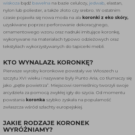
wiskoza
bądź
bawełna
na bazie celulozy,
jedwab
, elastan,
nylon lub poliester, a także złoto czy srebro. W ostatnim
czasie pojawiła się nowa moda na ala
koronki z eko skóry,
uzyskiwane poprzez perforowanie dekoracyjnego,
ornamentowego wzoru oraz nadruki imitujące koronkę,
wykonywane na materiałach typowo odzieżowych oraz
tekstyliach wykorzystywanych do tapicerki mebli.
KTO WYNALAZŁ KORONKĘ?
Pierwsze wyroby koronkowe powstały we Włoszech u
szczytu XVI wieku i nazywane były Punto Aria, co tłumaczy się
jako „pętle powietrza”. Miejscowi rzemieślnicy tworzyli swoje
arcydzieła za pomocą zwykłej igły do szycia. Od momentu
powstania
koronka
szybko zyskała na popularność
zwłaszcza wśród szlachty europejskiej.
JAKIE RODZAJE KORONEK
WYRÓŻNIAMY?