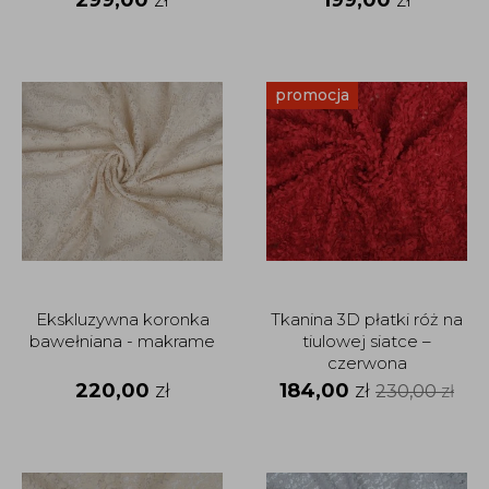
promocja
Ekskluzywna koronka
Tkanina 3D płatki róż na
bawełniana - makrame
tiulowej siatce –
czerwona
220,00
zł
184,00
zł
230,00
zł