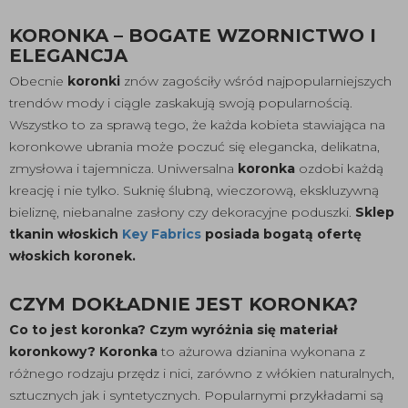
KORONKA – BOGATE WZORNICTWO I
ELEGANCJA
Obecnie
koronki
znów zagościły wśród najpopularniejszych
trendów mody i ciągle zaskakują swoją popularnością.
Wszystko to za sprawą tego, że każda kobieta stawiająca na
koronkowe ubrania może poczuć się elegancka, delikatna,
zmysłowa i tajemnicza. Uniwersalna
koronka
ozdobi każdą
kreację i nie tylko. Suknię ślubną, wieczorową, ekskluzywną
bieliznę, niebanalne zasłony czy dekoracyjne poduszki.
Sklep
tkanin włoskich
Key Fabrics
posiada bogatą ofertę
włoskich koronek.
CZYM DOKŁADNIE JEST KORONKA?
Co to jest koronka? Czym wyróżnia się materiał
koronkowy? Koronka
to ażurowa dzianina wykonana z
różnego rodzaju przędz i nici, zarówno z włókien naturalnych,
sztucznych jak i syntetycznych. Popularnymi przykładami są