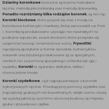
Dzianiny koronkowe
tworzone są trzema metodami:
ręcznie, metodą plecionkarską oraz metodą dziewiarską.
Ponadto rozróżniamy kilka rodzajów koronek
, są nim np.:
Koronki klockowe
, które pojawił się wraz z modą na
koronkowe kołnierzyki i mankiety, którą wprowadził car Piotr
I. Koronkę tą produkowano używając nici nawiniętych na
podłużne szpuleczki, zwane klockami, które przeplata się
wzajemnie tworząc ornamentowe wzory.
Frywolitki
najczęściej spotykane w formie serwetek, kołnierzyków,
wstawek oraz biżuterii,produkowane są ze specjalnych,
cienkich nici za pomocą specjalnego czółenka lub igły i
szydełka.
Koronki
te są bardzo delikatne, lekkie i
równocześnie trwałe.
Koronki szydełkowe
, czyli najpopularniejsze z koronek
wykonywanych ręcznie. Powstają przy pomocy szydełka oraz
(najczęściej) grubszych nici bawełnianych, dzięki czemu cieszą
się wysoką jakością i pomimo ażurowej budowy są mięsiste,
grube i stosunkowo ciężkie.