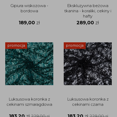
Gipiura wiskozowa -
Ekskluzywna beżowa
bordowa
tkanina - koraliki, cekiny i
hafty
189,00
zł
289,00
zł
promocja
promocja
Luksusowa koronka z
Luksusowa koronka z
cekinami szmaragdowa
cekinami czarna
183,20
zł
183,20
zł
229,00
zł
229,00
zł