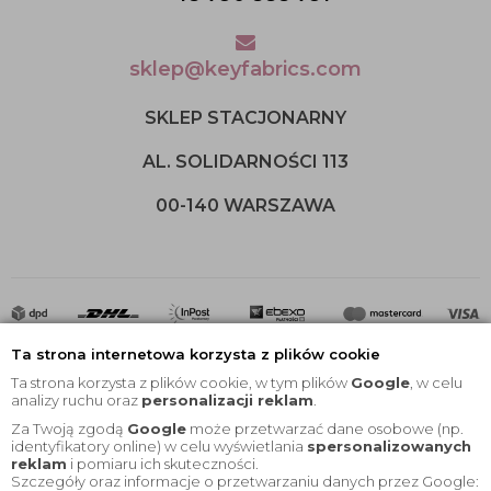
sklep@keyfabrics.com
SKLEP STACJONARNY
AL. SOLIDARNOŚCI 113
00-140 WARSZAWA
Ta strona internetowa korzysta z plików cookie
Ta strona korzysta z plików cookie, w tym plików
Google
, w celu
analizy ruchu oraz
personalizacji reklam
.
Za Twoją zgodą
Google
może przetwarzać dane osobowe (np.
2020 © Wszelkie Prawa Zastrzeżone |
KEYfabrics
identyfikatory online) w celu wyświetlania
spersonalizowanych
reklam
i pomiaru ich skuteczności.
Projekt i oprogramowanie sklepu:
Ebexo
Szczegóły oraz informacje o przetwarzaniu danych przez Google: