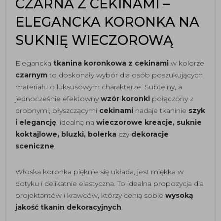
CZARNA Z CEKINAMI –
ELEGANCKA KORONKA NA
SUKNIĘ WIECZOROWĄ
Elegancka
tkanina koronkowa z cekinami
w kolorze
czarnym
to doskonały wybór dla osób poszukujących
materiału o luksusowym charakterze. Subtelny, a
jednocześnie efektowny
wzór koronki
połączony z
drobnymi, błyszczącymi
cekinami
nadaje tkaninie
szyk
i elegancję
, idealną na
wieczorowe kreacje, suknie
koktajlowe, bluzki, bolerka
czy
dekoracje
sceniczne
.
Włoska koronka pięknie się układa, jest miękka w
dotyku i delikatnie elastyczna. To idealna propozycja dla
projektantów i krawców, którzy cenią sobie
wysoką
jakość tkanin dekoracyjnych
.