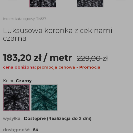
indeks katalogowy: Tk837
Luksusowa koronka z cekinami
czarna
183,20
zł
/ metr
229,00
zł
cena obniżona:
promocja cenowa -
Promocja
Kolor:
Czarny
wysyłka:
Dostępne (Realizacja do 2 dni)
dostępność:
64