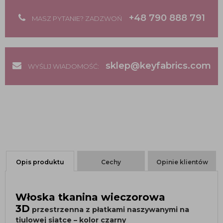
+48 790 888 791
MASZ PYTANIE? ZADZWOŃ
sklep@keyfabrics.com
WYŚLIJ WIADOMOŚĆ:
Opis produktu
Cechy
Opinie klientów
Włoska tkanina wieczorowa
3D
przestrzenna
z płatkami naszywanymi na
tiulowej siatce
– kolor czarny