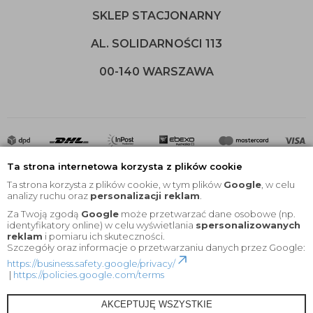
SKLEP STACJONARNY
AL. SOLIDARNOŚCI 113
00-140 WARSZAWA
Ta strona internetowa korzysta z plików cookie
Ta strona korzysta z plików cookie, w tym plików
Google
, w celu
analizy ruchu oraz
personalizacji reklam
.
Za Twoją zgodą
Google
może przetwarzać dane osobowe (np.
2020 © Wszelkie Prawa Zastrzeżone |
KEYfabrics
identyfikatory online) w celu wyświetlania
spersonalizowanych
reklam
i pomiaru ich skuteczności.
Projekt i oprogramowanie sklepu:
Ebexo
Szczegóły oraz informacje o przetwarzaniu danych przez Google:
https://business.safety.google/privacy/
|
https://policies.google.com/terms
AKCEPTUJĘ WSZYSTKIE