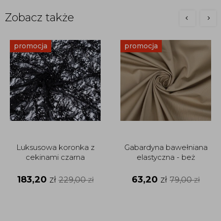
Zobacz także
promocja
promocja
Luksusowa koronka z
Gabardyna bawełniana
cekinami czarna
elastyczna - beż
183,20
zł
63,20
zł
229,00
zł
79,00
zł