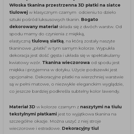
Włoska tkanina przestrzenna 3D płatki na siatce
tiulowej
w klasycznym czarnym odcieniu to dzieło
sztuki pośród luksusowych tkanin.
Bogato
dekorowany materiał
składa się z dwóch warstw. Od
spodu mamy do czynienia z miękką,
elastyczną
tiulową siatką
, na którą zostały naszyte
tkaninowe „płatki” w tym samym kolorze. Wypukła
dekoracja jest dość gęsta i układa się w spektakularny
kwiatowy wzór.
Tkanina wieczorowa
od spodu jest
miękka i przyjemna w dotyku. Użycie podszewki jest
opcjonalne. Dekoracyjne płatki na wierzchniej warstwie
są w pełni matowe, o niezwykle eleganckim wyglądzie,
co jeszcze bardziej podkreśla subtelny kolor lawendy.
Materiał 3D
w kolorze czarnym z
naszytymi na tiulu
tekstylnymi płatkami
jest to wyjątkowa tkanina na
szczególne okazje. Można uszyć z niej stroje
wieczorowe i estradowe.
Dekoracyjny tiul