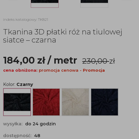
indeks katalogowy: TK821
Tkanina 3D płatki róż na tiulowej
siatce – czarna
184,00
zł
/ metr
230,00
zł
cena obniżona:
promocja cenowa -
Promocja
Kolor:
Czarny
wysyłka:
do 24 godzin
dostępność:
48