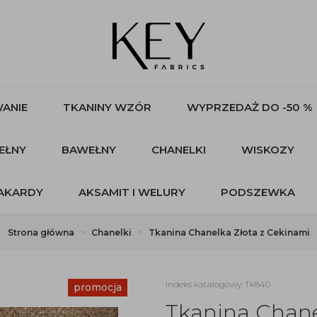
ANIE
TKANINY WZÓR
WYPRZEDAŻ DO -50 %
EŁNY
BAWEŁNY
CHANELKI
WISKOZY
AKARDY
AKSAMIT I WELURY
PODSZEWKA
Strona główna
Chanelki
Tkanina Chanelka Złota z Cekinami
indeks katalogowy: Tk840
promocja
Tkanina Chane