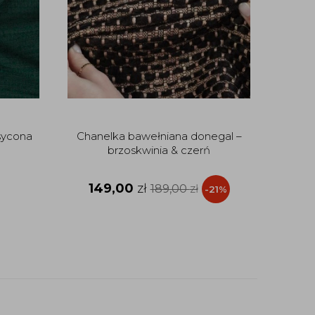
sycona
Chanelka bawełniana donegal –
brzoskwinia & czerń
149,00
zł
189,00
zł
-21%