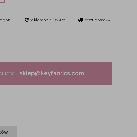
tępnij
reklamacja i zwrot
koszt dostawy
sklep@keyfabrics.com
DOMOŚĆ:
ntów