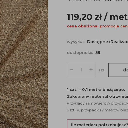
119,20
zł
/ me
cena obniżona:
promocja ce
wysyłka:
Dostępne (Realizac
dostępność:
59
d
szt.
1 szt. = 0,1 metra bieżącego.
Zakupiony materiał otrzymu
Przykłady zamówień: w przypadku
5 szt., w przypadku 2 metrów bież
Ile materiału potrzebujesz