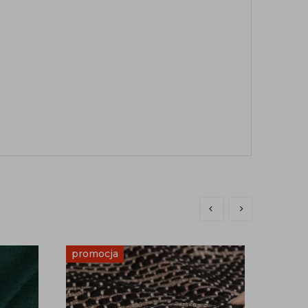
promocja
Chan