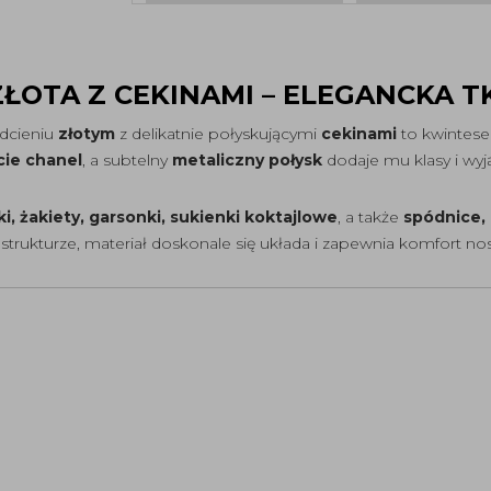
ZŁOTA Z CEKINAMI – ELEGANCKA 
dcieniu
złotym
z delikatnie połyskującymi
cekinami
to kwintesen
cie chanel
, a subtelny
metaliczny połysk
dodaje mu klasy i wy
i, żakiety, garsonki, sukienki koktajlowe
, a także
spódnice,
 strukturze, materiał doskonale się układa i zapewnia komfort no