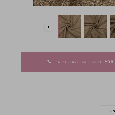
+48 
MASZ PYTANIE? ZADZWOŃ
Op