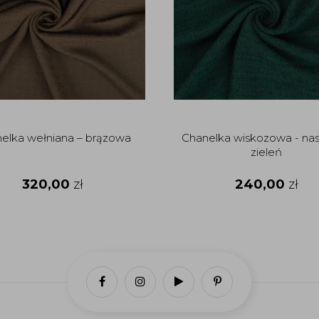
elka wełniana – brązowa
Chanelka wiskozowa - na
zieleń
320,00
zł
240,00
zł