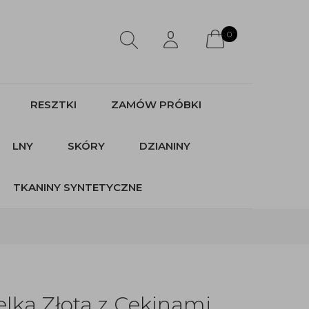
0
RESZTKI
ZAMÓW PRÓBKI
LNY
SKÓRY
DZIANINY
TKANINY SYNTETYCZNE
lka Złota z Cekinami