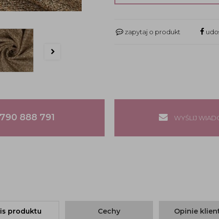
zapytaj o produkt
udos
790 888 791
WYŚLIJ WIA
is produktu
Cechy
Opinie klie