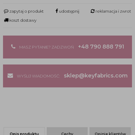
zapytaj o produkt
udostępnij
reklamacja i zwrot
koszt dostawy
+48 790 888 791
MASZ PYTANIE? ZADZWOŃ
sklep@keyfabrics.com
WYŚLIJ WIADOMOŚĆ:
Opis produktu
Cechy
Opinie klientów