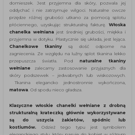
domieszek. Jest przyjemna dla skóry, pozwala jej
oddychać i nie zatrzymuje wilgoci. Naturalne owcze
przędze różnej grubości utkano za pomocą splotu
płóciennego, uzyskując strukturalną fakturę.
Włoska
chanelka wełniana
jest średniej grubości, miękka i
przyjemna w dotyku. Plastycznie się układa, jest lejąca.
Chanelkowe tkaniny
są dość odporne na
zagniecenia. Ze względu na luźny splot tkanina lekko
przepuszcza światła. Pod
naturalne
tkaniny
wełniane
zalecamy zastosowanie przyjaznych dla
skóry podszewek – jedwabnych lub wiskozowych.
Tkanina elegancko jednostronnie wykończona,
matowa
. Od spodu nieco gładsza.
Klasyczne włoskie chanelki wełniane z drobną
strukturalną krateczką
głównie wykorzystywane
są
do uszycia żakietów, spódnic lub
kostiumów.
Odzież tego typu jest symbolem
eleganckiego stylu, który pasuje do kobiet w różnym