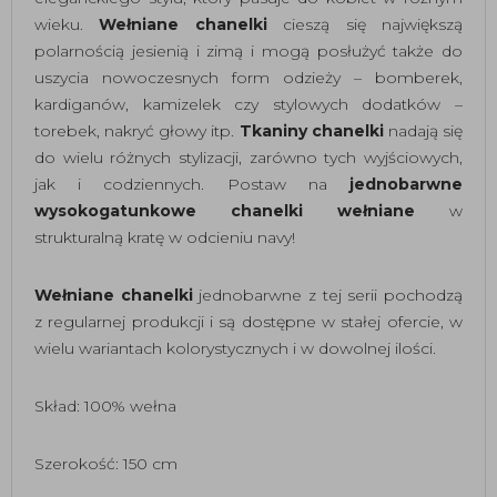
wieku.
Wełniane chanelki
cieszą się największą
polarnością jesienią i zimą i mogą posłużyć także do
uszycia nowoczesnych form odzieży – bomberek,
kardiganów, kamizelek czy stylowych dodatków –
torebek, nakryć głowy itp.
Tkaniny chanelki
nadają się
do wielu różnych stylizacji, zarówno tych wyjściowych,
jak i codziennych. Postaw na
jednobarwne
wysokogatunkowe chanelki wełniane
w
strukturalną kratę w odcieniu navy!
Wełniane chanelki
jednobarwne z tej serii pochodzą
z regularnej produkcji i są dostępne w stałej ofercie, w
wielu wariantach kolorystycznych i w dowolnej ilości.
Skład: 100% wełna
Szerokość: 150 cm