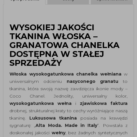
WYSOKIEJ JAKOŚCI
TKANINA WŁOSKA –
GRANATOWA CHANELKA
DOSTĘPNA W STAŁEJ
SPRZEDAŻY
Włoska wysokogatunkowa chanelka wełniana
w
uniwersalnym odcieniu
nasyconego granatu
to
tkanina, która swoją nazwę zawdzięcza ikonie mody –
Coco Chanel. Jednolity, uniwersalny kolor,
wysokogatunkowa wełna
i
zjawiskowa faktura
drobnej, strukturalnej kraty to cechy wyróżniające naszą
tkaninę.
Luksusowa tkanina
posiada na krawędzi
sygnaturę: „
Alta Moda. Made in Italy
”. Powstała z
doskonałej jakości
wełny
, bez żadnych syntetycznych