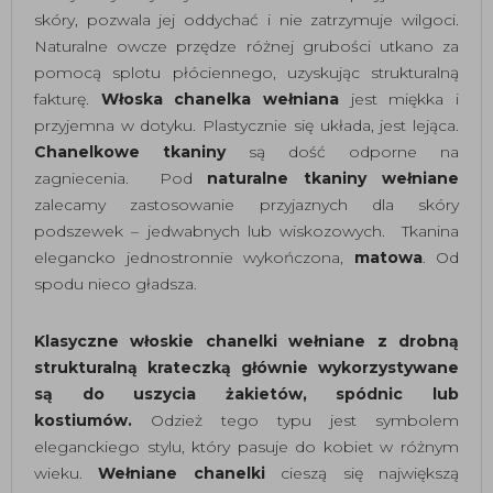
skóry, pozwala jej oddychać i nie zatrzymuje wilgoci.
Naturalne owcze przędze różnej grubości utkano za
pomocą splotu płóciennego, uzyskując strukturalną
fakturę.
Włoska chanelka wełniana
jest miękka i
przyjemna w dotyku. Plastycznie się układa, jest lejąca.
Chanelkowe tkaniny
są dość odporne na
zagniecenia. Pod
naturalne
tkaniny wełniane
zalecamy zastosowanie przyjaznych dla skóry
podszewek – jedwabnych lub wiskozowych. Tkanina
elegancko jednostronnie wykończona,
matowa
. Od
spodu nieco gładsza.
Klasyczne włoskie chanelki wełniane z drobną
strukturalną krateczką
głównie wykorzystywane
są
do uszycia żakietów, spódnic lub
kostiumów.
Odzież tego typu jest symbolem
eleganckiego stylu, który pasuje do kobiet w różnym
wieku.
Wełniane chanelki
cieszą się największą