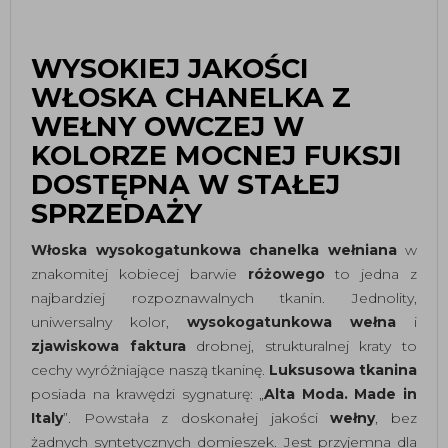
WYSOKIEJ JAKOŚCI
WŁOSKA CHANELKA Z
WEŁNY OWCZEJ W
KOLORZE MOCNEJ FUKSJI
DOSTĘPNA W STAŁEJ
SPRZEDAŻY
Włoska wysokogatunkowa chanelka wełniana
w
znakomitej kobiecej barwie
różowego
to jedna z
najbardziej rozpoznawalnych tkanin. Jednolity,
uniwersalny kolor,
wysokogatunkowa wełna
i
zjawiskowa faktura
drobnej, strukturalnej kraty to
cechy wyróżniające naszą tkaninę.
Luksusowa tkanina
posiada na krawędzi sygnaturę: „
Alta Moda. Made in
Italy
”. Powstała z doskonałej jakości
wełny
, bez
żadnych syntetycznych domieszek. Jest przyjemna dla