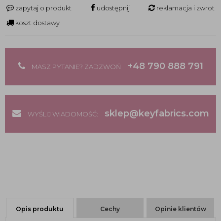
zapytaj o produkt
udostępnij
reklamacja i zwrot
koszt dostawy
+48 790 888 791
MASZ PYTANIE? ZADZWOŃ
sklep@keyfabrics.com
WYŚLIJ WIADOMOŚĆ:
Opis produktu
Cechy
Opinie klientów