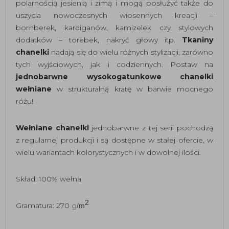
polarnością jesienią i zimą i mogą posłużyć także do
uszycia nowoczesnych wiosennych kreacji –
bomberek, kardiganów, kamizelek czy stylowych
dodatków – torebek, nakryć głowy itp.
Tkaniny
chanelki
nadają się do wielu różnych stylizacji, zarówno
tych wyjściowych, jak i codziennych. Postaw na
jednobarwne wysokogatunkowe chanelki
wełniane
w strukturalną kratę w barwie mocnego
różu!
Wełniane chanelki
jednobarwne z tej serii pochodzą
z regularnej produkcji i są dostępne w stałej ofercie, w
wielu wariantach kolorystycznych i w dowolnej ilości.
Skład: 100% wełna
2
Gramatura:
270
g
/m