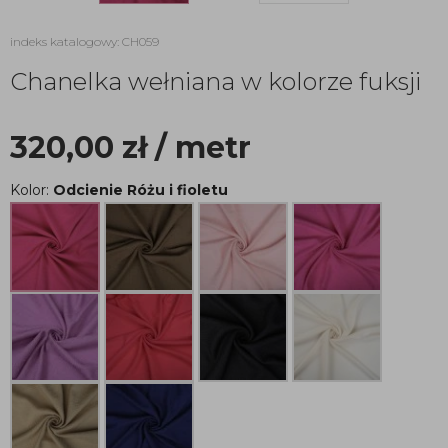
indeks katalogowy: CH059
Chanelka wełniana w kolorze fuksji
320,00
zł
/ metr
Kolor:
Odcienie Różu i fioletu