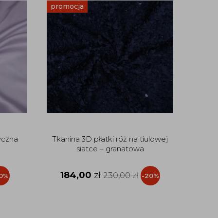
promocja
promo
yczna
Tkanina 3D płatki róż na tiulowej
Tkanin
siatce – granatowa
184,00
zł
3
230,00
zł
0%
-20%