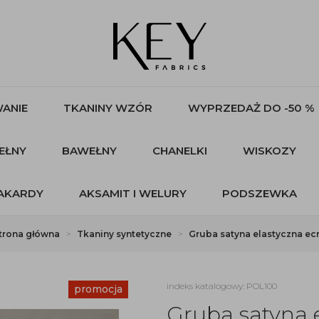
ANIE
TKANINY WZÓR
WYPRZEDAŻ DO -50 %
EŁNY
BAWEŁNY
CHANELKI
WISKOZY
AKARDY
AKSAMIT I WELURY
PODSZEWKA
trona główna
Tkaniny syntetyczne
Gruba satyna elastyczna ec
indeks katalogowy: POL100
promocja
Gruba satyna 