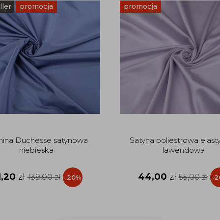
ller
promocja
promocja
nina Duchesse satynowa
Satyna poliestrowa elast
niebieska
lawendowa
1,20
zł
44,00
zł
139,00
zł
55,00
zł
-20%
-2