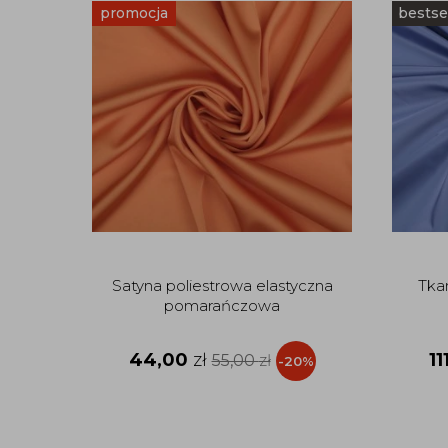
promocja
bestse
Satyna poliestrowa elastyczna
Tka
pomarańczowa
44,00
zł
11
55,00
zł
-20%