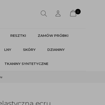
0
RESZTKI
ZAMÓW PRÓBKI
LNY
SKÓRY
DZIANINY
TKANINY SYNTETYCZNE
ru
elastyczna ecru