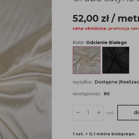
52,00
zł
/ met
cena obniżona:
promocja ce
Kolor:
Odcienie Białego
wysyłka:
Dostępne (Realizac
dostępność:
86
d
szt.
1 szt. = 0,1 metra bieżącego.