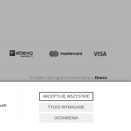
Projekt i oprogramowanie sklepu:
Ebexo
AKCEPTUJĘ WSZYSTKIE
ych
TYLKO WYMAGANE
USTAWIENIA