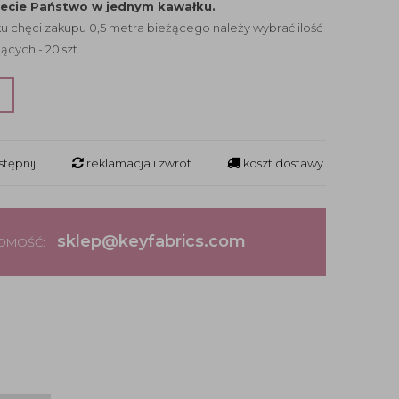
jecie Państwo w jednym kawałku.
 chęci zakupu 0,5 metra bieżącego należy wybrać ilość
ących - 20 szt.
?
tępnij
reklamacja i zwrot
koszt dostawy
sklep@keyfabrics.com
DOMOŚĆ: