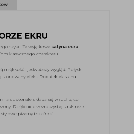
ntów
ORZE EKRU
nego szyku. Ta wyjątkowa
satyna ecru
jom klasycznego charakteru.
wą miękkość i jedwabisty wygląd. Połysk
ej stonowany efekt. Dodatek elastanu
anina doskonale układa się w ruchu, co
ony. Dzięki nieprzezroczystej strukturze
tylowe piżamy i szlafroki.