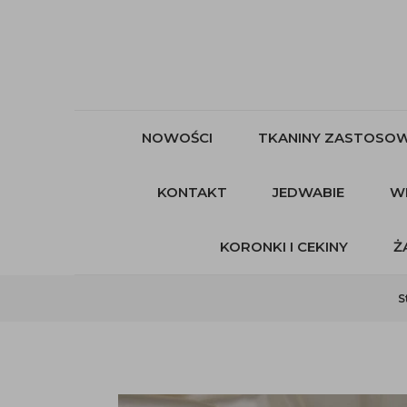
NOWOŚCI
TKANINY ZASTOSOW
KONTAKT
JEDWABIE
W
KORONKI I CEKINY
Ż
S