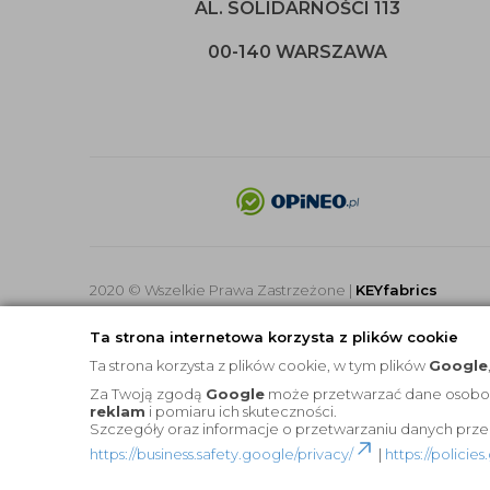
AL. SOLIDARNOŚCI 113
00-140 WARSZAWA
2020 © Wszelkie Prawa Zastrzeżone |
KEYfabrics
Ta strona internetowa korzysta z plików cookie
Ta strona korzysta z plików cookie, w tym plików
Google
Za Twoją zgodą
Google
może przetwarzać dane osobowe 
reklam
i pomiaru ich skuteczności.
Szczegóły oraz informacje o przetwarzaniu danych prze
https://business.safety.google/privacy/
|
https://polici