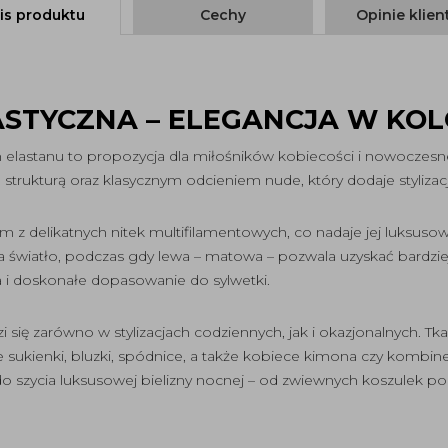
is produktu
Cechy
Opinie klie
ASTYCZNA – ELEGANCJA W KOL
 elastanu to propozycja dla miłośników kobiecości i nowoczes
trukturą oraz klasycznym odcieniem nude, który dodaje stylizac
m z delikatnych nitek multifilamentowych, co nadaje jej luksuso
ija światło, podczas gdy lewa – matowa – pozwala uzyskać bardzi
 i doskonałe dopasowanie do sylwetki.
i się zarówno w stylizacjach codziennych, jak i okazjonalnych. Tk
sukienki, bluzki, spódnice, a także kobiece kimona czy kombinez
szycia luksusowej bielizny nocnej – od zwiewnych koszulek po s