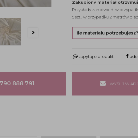
Zakupiony materiał otrzymu
Przykłady zamówień: w przypadku
5 szt., w przypadku 2 metrów bież
Ile materiału potrzebujesz
zapytaj o produkt
udos
790 888 791
WYŚLIJ WIA