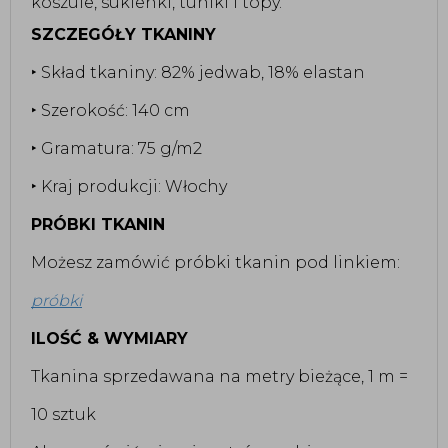
koszule, sukienki, tuniki i topy.
SZCZEGÓŁY TKANINY
‣ Skład tkaniny: 82% jedwab, 18% elastan
‣ Szerokość: 140 cm
‣ Gramatura: 75 g/m2
‣ Kraj produkcji: Włochy
PRÓBKI TKANIN
Możesz zamówić próbki tkanin pod linkiem:
próbki
ILOŚĆ & WYMIARY
Tkanina sprzedawana na metry bieżące, 1 m =
10 sztuk