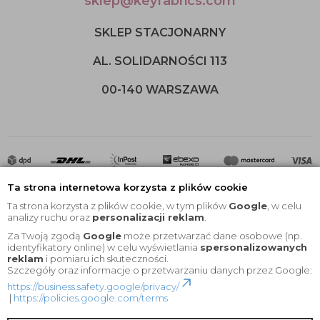
sklep@keyfabrics.com
SKLEP STACJONARNY
AL. SOLIDARNOŚCI 113
00-140 WARSZAWA
Ta strona internetowa korzysta z plików cookie
Ta strona korzysta z plików cookie, w tym plików
Google
, w celu
analizy ruchu oraz
personalizacji reklam
.
Za Twoją zgodą
Google
może przetwarzać dane osobowe (np.
2020 © Wszelkie Prawa Zastrzeżone |
KEYfabrics
identyfikatory online) w celu wyświetlania
spersonalizowanych
reklam
i pomiaru ich skuteczności.
Projekt i oprogramowanie sklepu:
Ebexo
Szczegóły oraz informacje o przetwarzaniu danych przez Google:
https://business.safety.google/privacy/
|
https://policies.google.com/terms