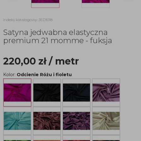
indeks katalogowy: JED1018
Satyna jedwabna elastyczna
premium 21 momme - fuksja
220,00
zł
/ metr
Kolor:
Odcienie Różu i fioletu