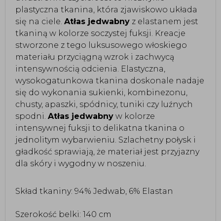
plastyczna tkanina, która zjawiskowo układa 
się na ciele. 
Atłas jedwabny
 z elastanem jest 
tkaniną w kolorze soczystej fuksji. Kreacje 
stworzone z tego luksusowego włoskiego 
materiału przyciągną wzrok i zachwycą 
intensywnością odcienia. Elastyczna, 
wysokogatunkowa tkanina doskonale nadaje 
się do wykonania sukienki, kombinezonu, 
chusty, apaszki, spódnicy, tuniki czy luźnych 
spodni. 
Atłas jedwabny
 w kolorze 
intensywnej fuksji to delikatna tkanina o 
jednolitym wybarwieniu. Szlachetny połysk i 
gładkość sprawiają, że materiał jest przyjazny 
dla skóry i wygodny w noszeniu.
Skład tkaniny: 94% Jedwab, 6% Elastan
Szerokość belki: 140 cm