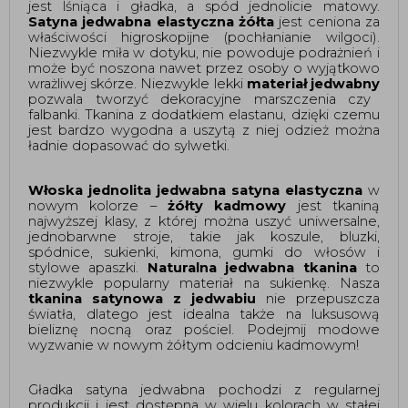
jest lśniąca i gładka, a spód jednolicie matowy.
Satyna jedwabna elastyczna żółta
jest ceniona za
właściwości higroskopijne (pochłanianie wilgoci).
Niezwykle miła w dotyku, nie powoduje podrażnień i
może być noszona nawet przez osoby o wyjątkowo
wrażliwej skórze. Niezwykle lekki
materiał jedwabny
pozwala tworzyć dekoracyjne marszczenia czy
falbanki. Tkanina z dodatkiem elastanu, dzięki czemu
jest bardzo wygodna a uszytą z niej odzież można
ładnie dopasować do sylwetki.
Włoska jednolita jedwabna satyna elastyczna
w
nowym kolorze –
żółty kadmowy
jest tkaniną
najwyższej klasy, z której można uszyć uniwersalne,
jednobarwne stroje, takie jak koszule, bluzki,
spódnice, sukienki, kimona, gumki do włosów i
stylowe apaszki.
Naturalna jedwabna tkanina
to
niezwykle popularny materiał na sukienkę. Nasza
tkanina satynowa z jedwabiu
nie przepuszcza
światła, dlatego jest idealna także na luksusową
bieliznę nocną oraz pościel. Podejmij modowe
wyzwanie w nowym żółtym odcieniu kadmowym!
Gładka satyna jedwabna pochodzi z regularnej
produkcji i jest dostępna w wielu kolorach w stałej