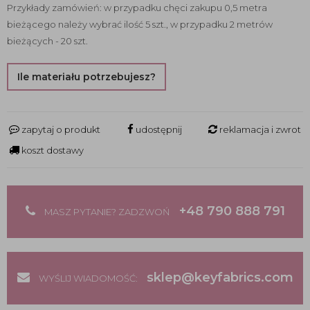
Przykłady zamówień: w przypadku chęci zakupu 0,5 metra
bieżącego należy wybrać ilość 5 szt., w przypadku 2 metrów
bieżących - 20 szt.
Ile materiału potrzebujesz?
zapytaj o produkt
udostępnij
reklamacja i zwrot
koszt dostawy
+48 790 888 791
MASZ PYTANIE? ZADZWOŃ
sklep@keyfabrics.com
WYŚLIJ WIADOMOŚĆ: