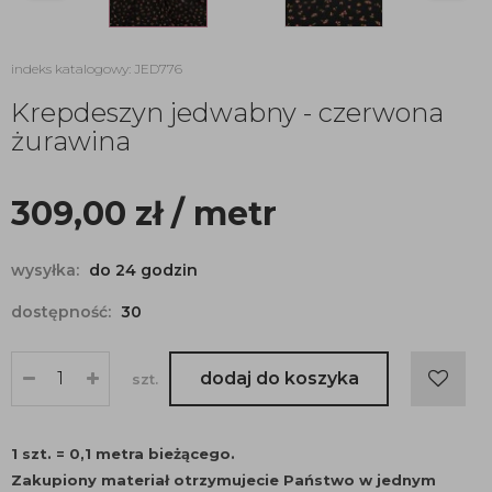
indeks katalogowy: JED776
Krepdeszyn jedwabny - czerwona
żurawina
309,00
zł
/ metr
wysyłka:
do 24 godzin
dostępność:
30
dodaj do koszyka
szt.
1 szt. = 0,1 metra bieżącego.
Zakupiony materiał otrzymujecie Państwo w jednym