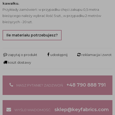
kawałku.
Przykłady zamówień: w przypadku chęci zakupu 0,5 metra
bieżącego należy wybrać ilość 5 szt., w przypadku 2 metrów
bieżących - 20 szt.
Ile materiału potrzebujesz?
zapytaj o produkt
udostępnij
reklamacja i zwrot
koszt dostawy
+48 790 888 791
MASZ PYTANIE? ZADZWOŃ
sklep@keyfabrics.com
WYŚLIJ WIADOMOŚĆ: