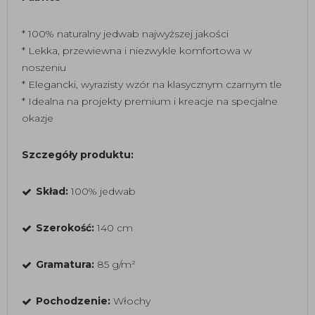
* 100% naturalny jedwab najwyższej jakości
* Lekka, przewiewna i niezwykle komfortowa w
noszeniu
* Elegancki, wyrazisty wzór na klasycznym czarnym tle
* Idealna na projekty premium i kreacje na specjalne
okazje
Szczegóły produktu:
Skład:
100% jedwab
Szerokość:
140 cm
Gramatura:
85 g/m²
Pochodzenie:
Włochy