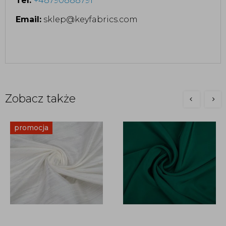
Tel:
+48790888791
Email:
sklep@keyfabrics.com
Zobacz także
promocja