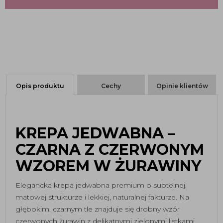
Opis produktu
Cechy
Opinie klientów
KREPA JEDWABNA –
CZARNA Z CZERWONYM
WZOREM W ŻURAWINY
Elegancka krepa jedwabna premium o subtelnej,
matowej strukturze i lekkiej, naturalnej fakturze. Na
głębokim, czarnym tle znajduje się drobny wzór
czerwonych żurawin z delikatnymi zielonymi listkami,