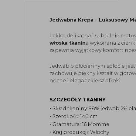
Jedwabna Krepa – Luksusowy Ma
Lekka, delikatna i subtelnie mat
włoska tkanin
a wykonana z cienki
zapewnia wyjątkowy komfort nosz
Jedwab o płóciennym splocie jest l
zachowuje piękny kształt w gotowy
nocne i eleganckie szlafroki.
SZCZEGÓŁY TKANINY
‣ Skład tkaniny: 98% jedwab 2% el
‣ Szerokość: 140 cm
‣ Gramatura: 16 Momme
‣ Kraj produkcji: Włochy