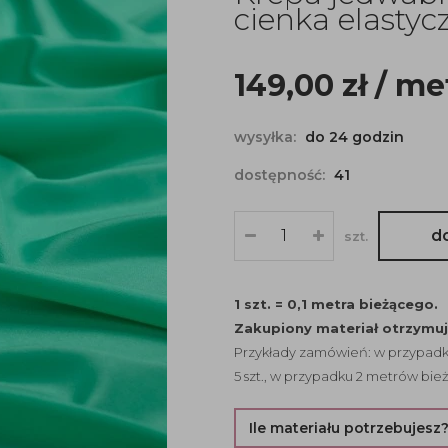
cienka elastyc
149,00
zł
/ me
wysyłka:
do 24 godzin
dostępność:
41
d
szt.
1 szt. = 0,1 metra bieżącego.
Zakupiony materiał otrzymu
Przykłady zamówień: w przypadku
5 szt., w przypadku 2 metrów bież
Ile materiału potrzebujesz