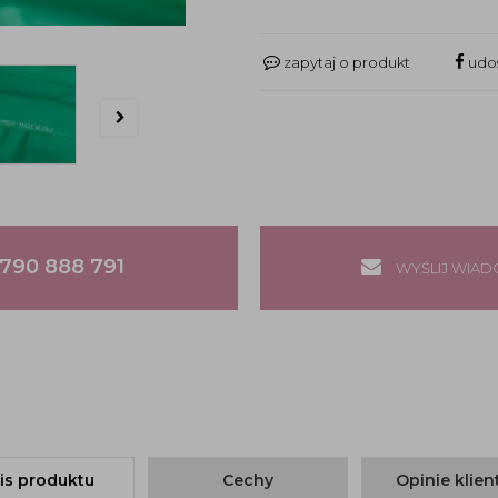
zapytaj o produkt
udos
790 888 791
WYŚLIJ WIA
is produktu
Cechy
Opinie klie