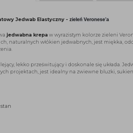
towy Jedwab Elastyczny -
zieleń Veronese’a
owa
jedwabna krepa
w wyrazistym kolorze zieleni Vero
ch, naturalnych włókien jedwabnych, jest miękka, odd
enia.
ejący, lekko prześwitujący i doskonale się układa. Jedw
ch projektach, jest idealny na zwiewne bluzki, sukienk
astan