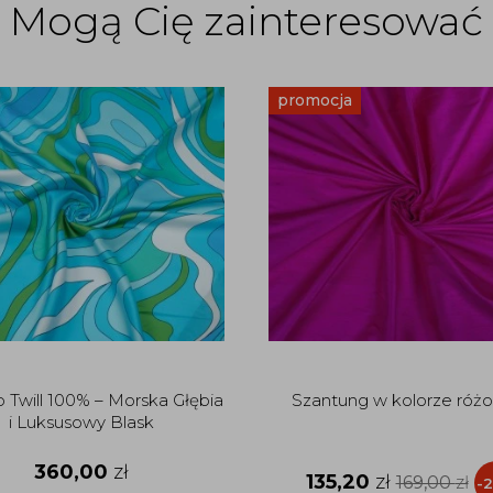
Mogą Cię zainteresować
promocja
Twill 100% – Morska Głębia
Szantung w kolorze ró
i Luksusowy Blask
360,00
zł
135,20
zł
169,00
zł
-