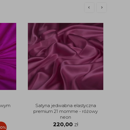
nowo
Sat
p
żowym
Satyna jedwabna elastyczna
premium 21 momme - różowy
neon
220,00
zł
20%