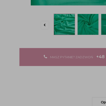
+48 
MASZ PYTANIE? ZADZWOŃ
Op