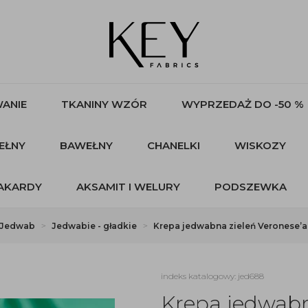
ANIE
TKANINY WZÓR
WYPRZEDAŻ DO -50 %
EŁNY
BAWEŁNY
CHANELKI
WISKOZY
AKARDY
AKSAMIT I WELURY
PODSZEWKA
Jedwab
Jedwabie - gładkie
Krepa jedwabna zieleń Veronese’a
indeks katalogowy: jed688
Krepa jedwabn