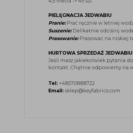
4,5 metra -> 45 szt
PIELĘGNACJA JEDWABIU
Pranie:
Prać ręcznie w letniej wod
Suszenie:
Delikatnie odciśnij wodę
Prasowanie:
Prasować na niskiej te
HURTOWA SPRZEDAŻ JEDWABIU
Jeśli masz jakiekolwiek pytania d
kontakt. Chętnie odpowiemy na ws
Tel:
+48570888722
Email:
sklep@keyfabrics.com