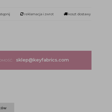
tępnij
reklamacja i zwrot
koszt dostawy
sklep@keyfabrics.com
DOMOŚĆ:
ntów