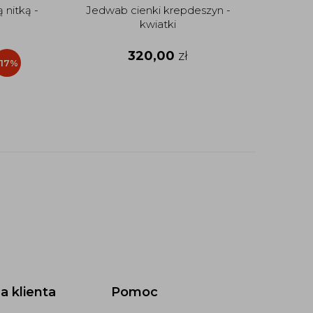
 nitką -
Jedwab cienki krepdeszyn -
Jedwa
kwiatki
320,00
zł
-17%
a klienta
Pomoc