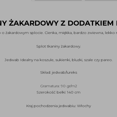
Y ŻAKARDOWY Z DODATKIEM 
o żakardowym splocie. Cienka, miękka, bardzo zwiewna, lekko ro
Splot tkaniny żakardowy.
Jedwab Idealny na koszule, sukienki, bluzki, szale czy pareo.
Skład:
jedwab/lureks
Gramatura: 90 gr/m2
Szerokość belki: 140 cm
Kraj pochodzenia jedwabiu: Włochy