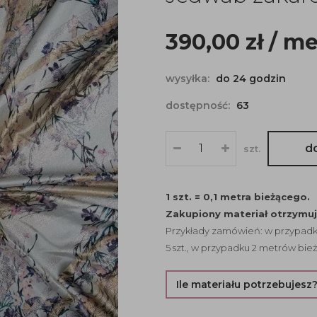
390,00
zł
/ me
wysyłka:
do 24 godzin
dostępność:
63
d
szt.
1 szt. = 0,1 metra bieżącego.
Zakupiony materiał otrzymu
Przykłady zamówień: w przypadku
5 szt., w przypadku 2 metrów bież
Ile materiału potrzebujesz