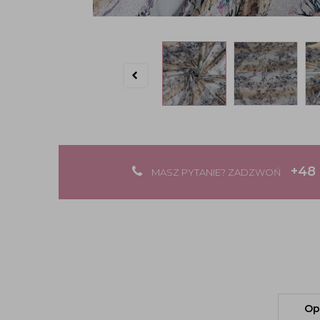
+48 
MASZ PYTANIE? ZADZWOŃ
Op