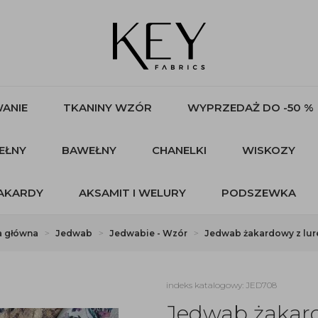
ANIE
TKANINY WZÓR
WYPRZEDAŻ DO -50 %
EŁNY
BAWEŁNY
CHANELKI
WISKOZY
AKARDY
AKSAMIT I WELURY
PODSZEWKA
a główna
Jedwab
Jedwabie - Wzór
Jedwab żakardowy z lu
indeks katalogowy: JED708
Jedwab żakar