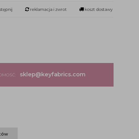
tępnij
reklamacja i zwrot
koszt dostawy
sklep@keyfabrics.com
DOMOŚĆ:
ntów