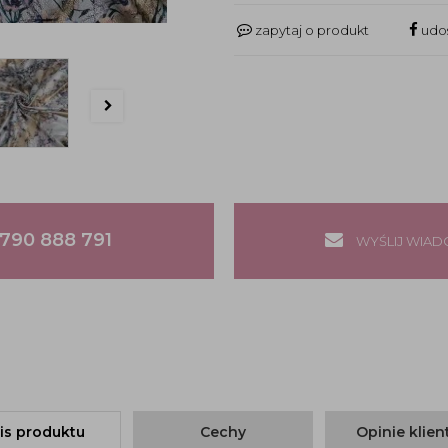
zapytaj o produkt
udos
790 888 791
WYŚLIJ WIA
is produktu
Cechy
Opinie klie