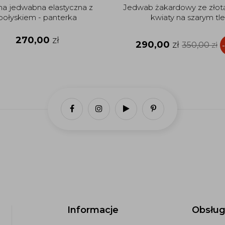
na jedwabna elastyczna z
Jedwab żakardowy ze złotą
połyskiem - panterka
kwiaty na szarym tle
270,00
zł
290,00
zł
350,00
zł
Informacje
Obsług