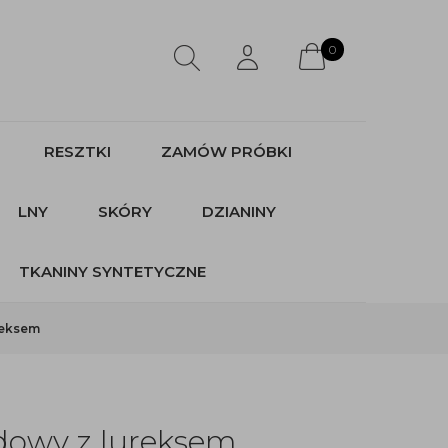
0
RESZTKI
ZAMÓW PRÓBKI
LNY
SKÓRY
DZIANINY
TKANINY SYNTETYCZNE
reksem
dowy z lureksem