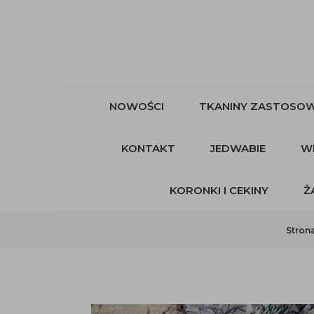
NOWOŚCI
TKANINY ZASTOSOW
KONTAKT
JEDWABIE
W
KORONKI I CEKINY
Ż
Stron