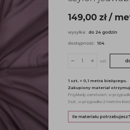
149,00
zł
/ me
wysyłka:
do 24 godzin
dostępność:
104
d
szt.
1 szt. = 0,1 metra bieżącego.
Zakupiony materiał otrzymu
Przykłady zamówień: w przypadku
5 szt., w przypadku 2 metrów bież
Ile materiału potrzebujesz