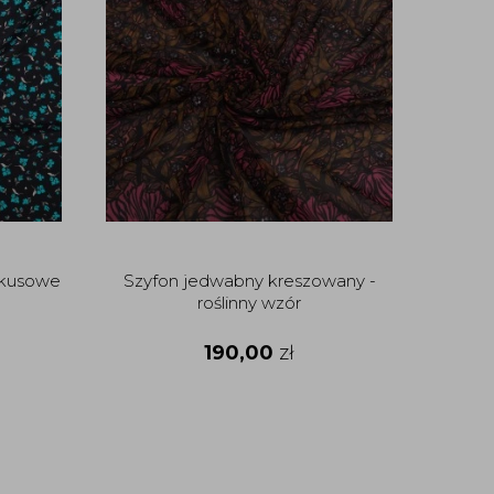
rkusowe
Szyfon jedwabny kreszowany -
Saty
roślinny wzór
panel
190,00
zł