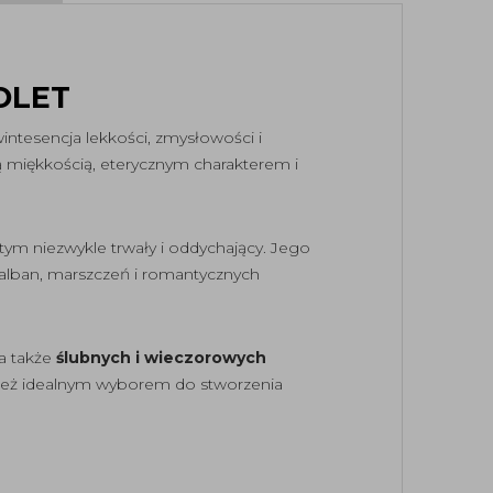
OLET
intesencja lekkości, zmysłowości i
 miękkością, eterycznym charakterem i
 tym niezwykle trwały i oddychający. Jego
alban, marszczeń i romantycznych
 a także
ślubnych i wieczorowych
 też idealnym wyborem do stworzenia