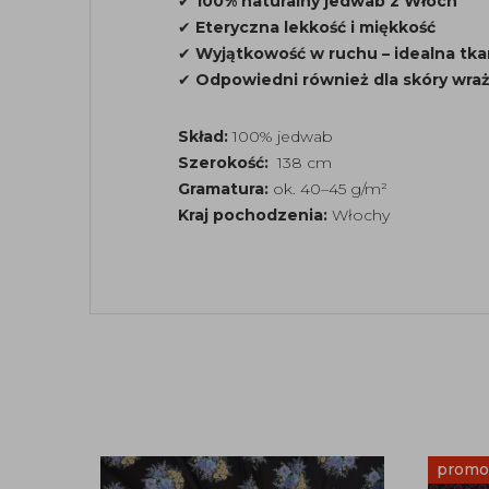
✔
100% naturalny jedwab z Włoch
✔
Eteryczna lekkość i miękkość
✔
Wyjątkowość w ruchu – idealna tka
✔
Odpowiedni również dla skóry wraż
Skład:
100% jedwab
Szerokość:
138 cm
Gramatura:
ok. 40–45 g/m²
Kraj pochodzenia:
Włochy
promo