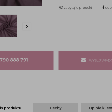
zapytaj o produkt
udos
790 888 791
WYŚLIJ WIA
is produktu
Cechy
Opinie klie