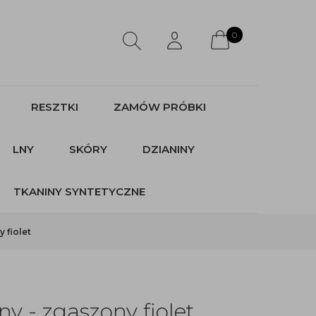
0
RESZTKI
ZAMÓW PRÓBKI
LNY
SKÓRY
DZIANINY
TKANINY SYNTETYCZNE
 fiolet
y - zgaszony fiolet