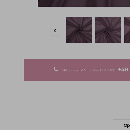
+48 
MASZ PYTANIE? ZADZWOŃ
Op