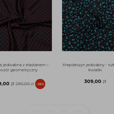
a jedwabna z elastanem –
Krepdeszyn jedwabny - tu
wzór geometryczny
kwiatki
309,00
zł
9,00
zł
290,00
zł
-18%