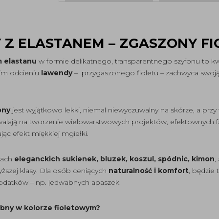
Z ELASTANEM – ZGASZONY FI
 elastanu
w formie delikatnego, transparentnego szyfonu to kw
kim odcieniu
lawendy
– przygaszonego fioletu – zachwyca swoją
bny
jest wyjątkowo lekki, niemal niewyczuwalny na skórze, a przy
lają na tworzenie wielowarstwowych projektów, efektownych f
jąc efekt miękkiej mgiełki.
tach
eleganckich sukienek, bluzek, koszul, spódnic, kimon
,
ższej klasy. Dla osób ceniących
naturalność i komfort
, będzie
dodatków – np. jedwabnych apaszek.
bny w kolorze fioletowym?