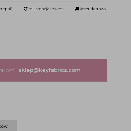
tępnij
reklamacja i zwrot
koszt dostawy
sklep@keyfabrics.com
DOMOŚĆ:
ntów