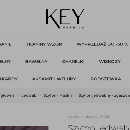
ANIE
TKANINY WZÓR
WYPRZEDAŻ DO -50 %
EŁNY
BAWEŁNY
CHANELKI
WISKOZY
AKARDY
AKSAMIT I WELURY
PODSZEWKA
 główna
Jedwab
Szyfon - Muślin
Szyfon jedwabny - zgaszony
indeks katalogowy: TK910
Szyfon jedwabn