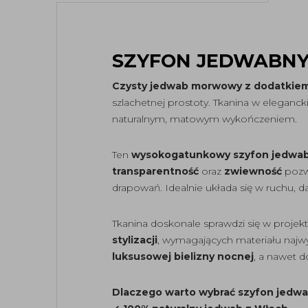
SZYFON JEDWABNY 
Czysty jedwab morwowy z dodatkiem
szlachetnej prostoty. Tkanina w eleganc
naturalnym, matowym wykończeniem.
Ten
wysokogatunkowy szyfon jedwa
transparentność
oraz
zwiewność
pozwa
drapowań. Idealnie układa się w ruchu, da
Tkanina doskonale sprawdzi się w projek
stylizacji
, wymagających materiału najwy
luksusowej bielizny nocnej
, a nawet 
Dlaczego warto wybrać szyfon jedwa