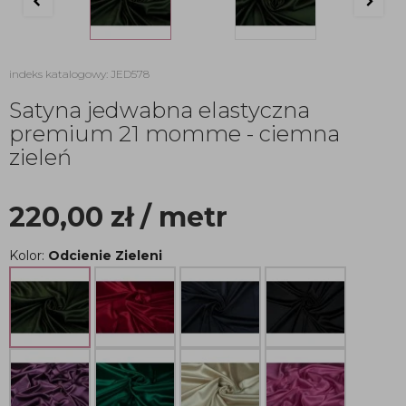
indeks katalogowy: JED578
Satyna jedwabna elastyczna
premium 21 momme - ciemna
zieleń
220,00
zł
/ metr
Kolor:
Odcienie Zieleni