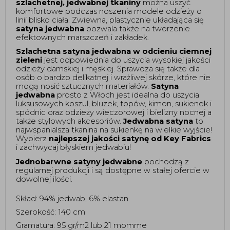
szlachetnej, jedwabnej tkaniny
 można uszyć 
komfortowe podczas noszenia modele odzieży o 
linii blisko ciała. Zwiewna, plastycznie układająca się 
satyna jedwabna
 pozwala także na tworzenie 
efektownych marszczeń i zakładek.  
Szlachetna satyna jedwabna w odcieniu ciemnej 
zieleni 
jest odpowiednia do uszycia wysokiej jakości 
odzieży damskiej i męskiej. Sprawdza się także dla 
osób o bardzo delikatnej i wrażliwej skórze, które nie 
mogą nosić sztucznych materiałów. 
Satyna 
jedwabna
 prosto z Włoch jest idealna do uszycia 
luksusowych koszul, bluzek, topów, kimon, sukienek i 
spódnic oraz odzieży wieczorowej i bielizny nocnej a 
także stylowych akcesoriów. 
Jedwabna satyna
 to 
najwspanialsza tkanina na sukienkę na wielkie wyjście! 
Wybierz 
najlepszej jakości satynę od Key Fabrics
i zachwycaj błyskiem jedwabiu! 
Jednobarwne satyny jedwabne
 pochodzą z 
regularnej produkcji i są dostępne w stałej ofercie w 
dowolnej ilości. 
Skład: 94% jedwab, 6% elastan
Szerokość: 140 cm
Gramatura: 95 gr/m2 lub 21 momme 