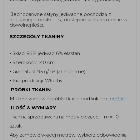
Jednobarwne satyny jedwabne pochodzą z
regularnej produkcji i są dostępne w stałej ofercie w
dowolnej ilości.
SZCZEGÓŁY TKANINY
‣ Skład: 94% jedwab 6% elastan
‣ Szerokość: 140 cm
‣ Gramatura: 95 g/m² (21 momme)
‣ Kraj produkcji: Włochy
PRÓBKI TKANIN
Możesz zamówić próbki tkanin pod linkiem:
próbki
ILOŚĆ & WYMIARY
Tkanina sprzedawana na metry bieżące, 1 m = 10
sztuk
Aby zamówić więcej metrów, wybierz odpowiednią