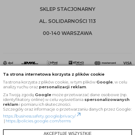
SKLEP STACJONARNY
AL. SOLIDARNOŚCI 113
00-140 WARSZAWA
Ta strona internetowa korzysta z plików cookie
Ta strona korzysta z plików cookie, w tym plików
Google
, w celu
analizy ruchu oraz
personalizacji reklam
.
Za Twoją zgodą
Google
może przetwarzać dane osobowe (np.
2020 © Wszelkie Prawa Zastrzeżone |
KEYfabrics
identyfikatory online) w celu wyświetlania
spersonalizowanych
reklam
i pomiaru ich skuteczności.
Projekt i oprogramowanie sklepu:
Ebexo
Szczegóły oraz informacje o przetwarzaniu danych przez Google:
https://business.safety.google/privacy/
|
https://policies.google.com/terms
AKCEPTUJĘ WSZYSTKIE