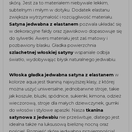
skórą. Jest za to materiałem niebywale lekkim,
subtelnym i miłym w dotyku. Dodatek elastanu
zwiększa wytrzymałość i rozciągliwość materiału.
Satyna jedwabna z elastanem
pozwala układać się
w dekoracyjne fałdy oraz zjawiskowo dopasowuje się
do sylwetki. Awers materiału jest zaś matowy i
pozbawiony blasku. Gładka powierzchnia
szlachetnej włoskiej satyny
wspaniale odbija
światło, wydobywając błysk naturalnego jedwabiu.
Włoska gładka jedwabna satyna z elastanem
w
kolorze aqua jest tkaniną najwyższej klasy, z której
można uszyć uniwersalne, jednobarwne stroje, takie
jak koszule, bluzki, spódnice, sukienki, kimona, odzież
wieczorową, stroje dla małych dziewczynek, gumki
do włosów i stylowe apaszki. Nasza
tkanina
satynowa z jedwabiu
nie prześwituje, dlatego jest
idealna także na luksusową bieliznę nocną oraz
pościel. Rozpieść skórę jedwabną przyjemnością!