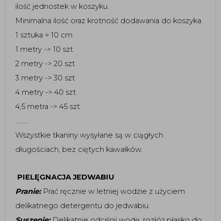
ilość jednostek w koszyku.
Minimalna ilość oraz krotność dodawania do koszyka
1 sztuka = 10 cm
1 metry -> 10 szt
2 metry -> 20 szt
3 metry -> 30 szt
4 metry -> 40 szt
4,5 metra -> 45 szt
.........
Wszystkie tkaniny wysyłane są w ciągłych
długościach, bez ciętych kawałków.
PIELĘGNACJA JEDWABIU
Pranie:
Prać ręcznie w letniej wodzie z użyciem
delikatnego detergentu do jedwabiu.
Suszenie:
Delikatnie odciśnij wodę, rozłóż płasko do