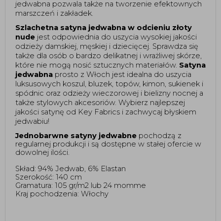
jedwabna pozwala także na tworzenie efektownych 
marszczeń i zakładek.  
Szlachetna satyna jedwabna w odcieniu złoty 
nude 
jest odpowiednia do uszycia wysokiej jakości 
odzieży damskiej, męskiej i dziecięcej. Sprawdza się 
także dla osób o bardzo delikatnej i wrażliwej skórze, 
które nie mogą nosić sztucznych materiałów. 
Satyna 
jedwabna
 prosto z Włoch jest idealna do uszycia 
luksusowych koszul, bluzek, topów, kimon, sukienek i 
spódnic oraz odzieży wieczorowej i bielizny nocnej a 
także stylowych akcesoriów. Wybierz najlepszej 
jakości satynę od Key Fabrics i zachwycaj błyskiem 
jedwabiu! 
Jednobarwne satyny jedwabne
 pochodzą z 
regularnej produkcji i są dostępne w stałej ofercie w 
dowolnej ilości. 
Skład: 94% Jedwab, 6% Elastan
Szerokość: 140 cm
Gramatura: 105 gr/m2 lub 24 momme 
Kraj pochodzenia: Włochy