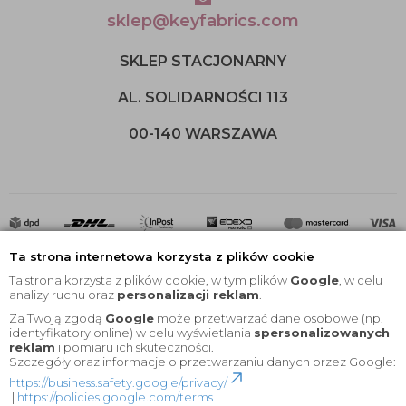
sklep@keyfabrics.com
SKLEP STACJONARNY
AL. SOLIDARNOŚCI 113
00-140 WARSZAWA
Ta strona internetowa korzysta z plików cookie
Ta strona korzysta z plików cookie, w tym plików
Google
, w celu
analizy ruchu oraz
personalizacji reklam
.
Za Twoją zgodą
Google
może przetwarzać dane osobowe (np.
2020 © Wszelkie Prawa Zastrzeżone |
KEYfabrics
identyfikatory online) w celu wyświetlania
spersonalizowanych
reklam
i pomiaru ich skuteczności.
Projekt i oprogramowanie sklepu:
Ebexo
Szczegóły oraz informacje o przetwarzaniu danych przez Google:
https://business.safety.google/privacy/
|
https://policies.google.com/terms