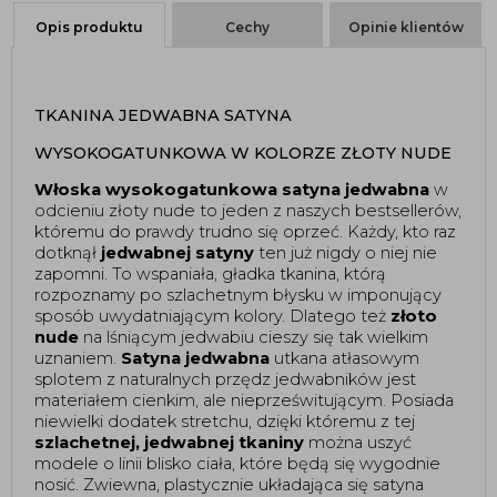
Opis produktu
Cechy
Opinie klientów
TKANINA JEDWABNA SATYNA 
WYSOKOGATUNKOWA W KOLORZE ZŁOTY NUDE 
Włoska wysokogatunkowa satyna jedwabna
 w 
odcieniu złoty nude to jeden z naszych bestsellerów, 
któremu do prawdy trudno się oprzeć. Każdy, kto raz 
dotknął 
jedwabnej satyny
 ten już nigdy o niej nie 
zapomni. To wspaniała, gładka tkanina, którą 
rozpoznamy po szlachetnym błysku w imponujący 
sposób uwydatniającym kolory. Dlatego też 
złoto 
nude
 na lśniącym jedwabiu cieszy się tak wielkim 
uznaniem. 
Satyna jedwabna
 utkana atłasowym 
splotem z naturalnych przędz jedwabników jest 
materiałem cienkim, ale nieprześwitującym. Posiada 
niewielki dodatek stretchu, dzięki któremu z tej 
szlachetnej, jedwabnej tkaniny
 można uszyć 
modele o linii blisko ciała, które będą się wygodnie 
nosić. Zwiewna, plastycznie układająca się satyna 