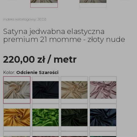
indeks katalogowy: JED3
Satyna jedwabna elastyczna
premium 21 momme - złoty nude
220,00
zł
/ metr
Kolor:
Odcienie Szarości