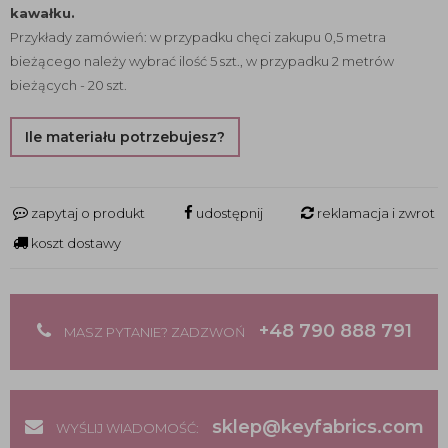
kawałku.
Przykłady zamówień: w przypadku chęci zakupu 0,5 metra
bieżącego należy wybrać ilość 5 szt., w przypadku 2 metrów
bieżących - 20 szt.
Ile materiału potrzebujesz?
zapytaj o produkt
udostępnij
reklamacja i zwrot
koszt dostawy
+48 790 888 791
MASZ PYTANIE? ZADZWOŃ
sklep@keyfabrics.com
WYŚLIJ WIADOMOŚĆ: