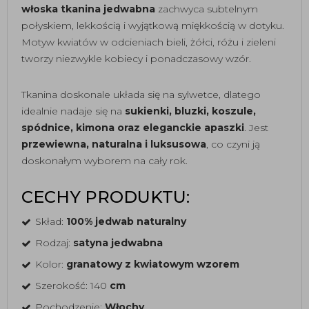
włoska tkanina jedwabna
zachwyca subtelnym
połyskiem, lekkością i wyjątkową miękkością w dotyku.
Motyw kwiatów w odcieniach bieli, żółci, różu i zieleni
tworzy niezwykle kobiecy i ponadczasowy wzór.
Tkanina doskonale układa się na sylwetce, dlatego
idealnie nadaje się na
sukienki, bluzki, koszule,
spódnice, kimona oraz eleganckie apaszki
. Jest
przewiewna, naturalna i luksusowa
, co czyni ją
doskonałym wyborem na cały rok.
CECHY PRODUKTU:
Skład:
100% jedwab naturalny
Rodzaj:
satyna jedwabna
Kolor:
granatowy z kwiatowym wzorem
Szerokość: 140
cm
Pochodzenie:
Włochy