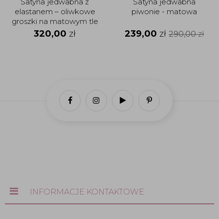
Satyna jedwabna z
Satyna jedwabna
elastanem – oliwkowe
piwonie - matowa
groszki na matowym tle
320,00
zł
239,00
zł
290,00
zł
INFORMACJE KONTAKTOWE