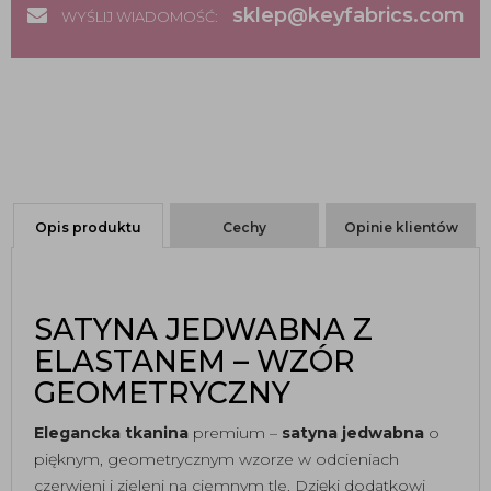
sklep@keyfabrics.com
WYŚLIJ WIADOMOŚĆ:
Opis produktu
Cechy
Opinie klientów
SATYNA JEDWABNA Z
ELASTANEM – WZÓR
GEOMETRYCZNY
Elegancka tkanina
premium –
satyna jedwabna
o
pięknym, geometrycznym wzorze w odcieniach
czerwieni i zieleni na ciemnym tle. Dzięki dodatkowi