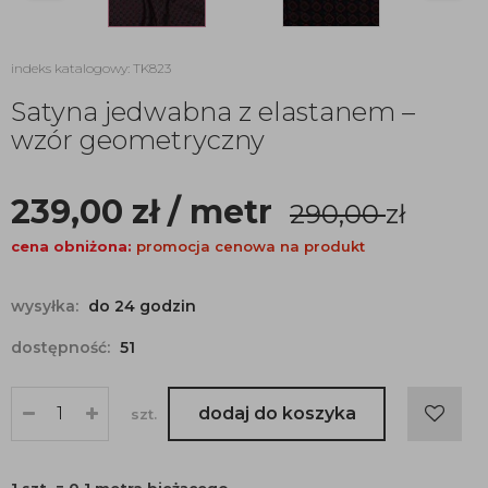
indeks katalogowy: TK823
Satyna jedwabna z elastanem –
wzór geometryczny
239,00
zł
/ metr
290,00
zł
cena obniżona:
promocja cenowa na produkt
wysyłka:
do 24 godzin
dostępność:
51
dodaj do koszyka
szt.