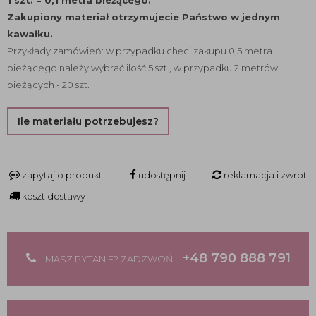
1 szt. = 0,1 metra bieżącego.
Zakupiony materiał otrzymujecie Państwo w jednym
kawałku.
Przykłady zamówień: w przypadku chęci zakupu 0,5 metra
bieżącego należy wybrać ilość 5 szt., w przypadku 2 metrów
bieżących - 20 szt.
Ile materiału potrzebujesz?
zapytaj o produkt
udostępnij
reklamacja i zwrot
koszt dostawy
+48 790 888 791
MASZ PYTANIE? ZADZWOŃ