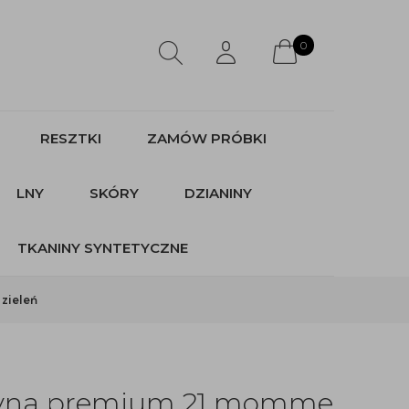
0
RESZTKI
ZAMÓW PRÓBKI
LNY
SKÓRY
DZIANINY
TKANINY SYNTETYCZNE
zieleń
tyna premium 21 momme