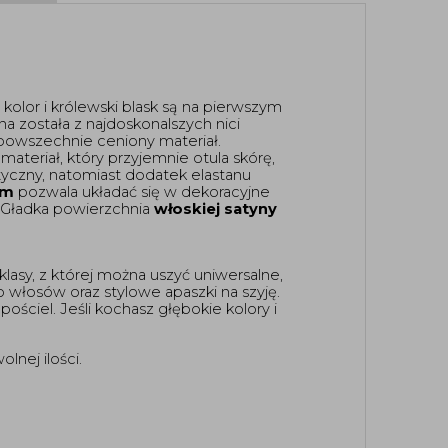
 kolor i królewski blask są na pierwszym 
na została z najdoskonalszych nici 
i powszechnie ceniony materiał. 
 materiał, który przyjemnie otula skórę, 
styczny, natomiast dodatek elastanu 
em
 pozwala układać się w dekoracyjne 
 Gładka powierzchnia 
włoskiej satyny
klasy, z której można uszyć uniwersalne, 
 włosów oraz stylowe apaszki na szyję. 
ościel. Jeśli kochasz głębokie kolory i 
nej ilości. 