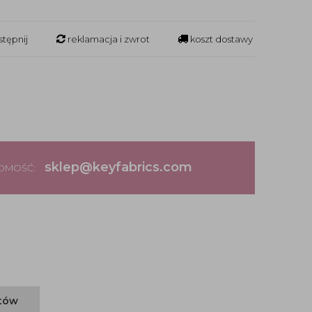
tępnij
reklamacja i zwrot
koszt dostawy
sklep@keyfabrics.com
DOMOŚĆ:
ntów