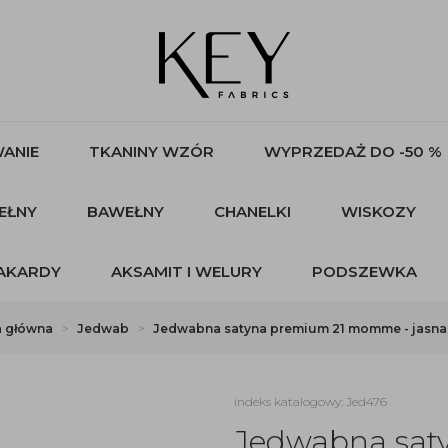
ANIE
TKANINY WZÓR
WYPRZEDAŻ DO -50 %
EŁNY
BAWEŁNY
CHANELKI
WISKOZY
AKARDY
AKSAMIT I WELURY
PODSZEWKA
a główna
Jedwab
Jedwabna satyna premium 21 momme - jasna 
indeks katalogowy: Jed476
Jedwabna sa