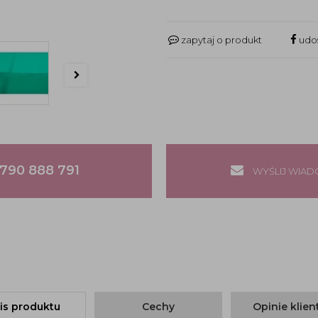
zapytaj o produkt
udos
790 888 791
WYŚLIJ WIA
is produktu
Cechy
Opinie klie