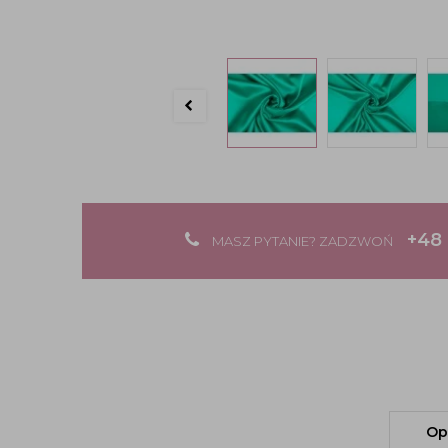
+48 
MASZ PYTANIE? ZADZWOŃ
Op