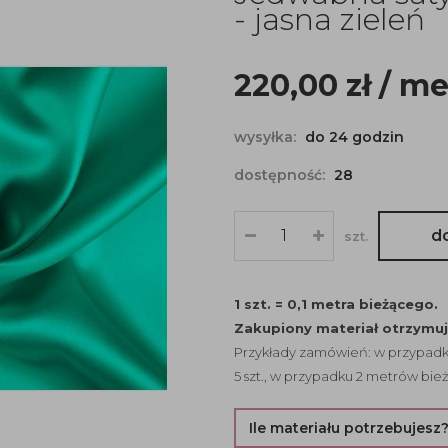
- jasna zieleń
220,00
zł
/ me
wysyłka:
do 24 godzin
dostępność:
28
d
szt.
1 szt. = 0,1 metra bieżącego.
Zakupiony materiał otrzymu
Przykłady zamówień: w przypadku
5 szt., w przypadku 2 metrów bież
Ile materiału potrzebujesz