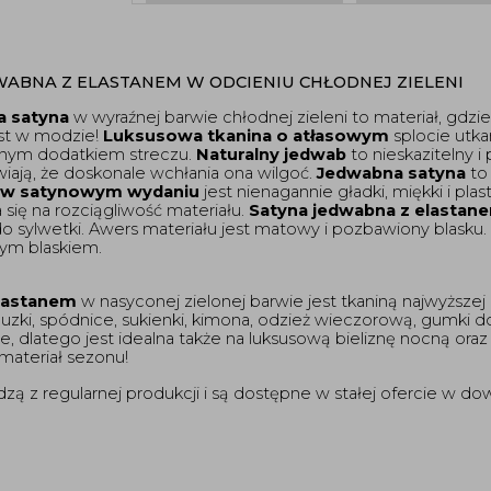
ABNA Z ELASTANEM W ODCIENIU CHŁODNEJ ZIELENI
a satyna
 w wyraźnej barwie chłodnej zieleni to materiał, gdzie
st w modzie! 
Luksusowa tkanina o atłasowym
 splocie utka
ym dodatkiem streczu. 
Naturalny jedwab
 to nieskazitelny 
iają, że doskonale wchłania ona wilgoć. 
Jedwabna satyna
 to
 w satynowym wydaniu
 jest nienagannie gładki, miękki i pla
się na rozciągliwość materiału. 
Satyna jedwabna z elastan
o sylwetki. Awers materiału jest matowy i pozbawiony blasku.
nym blaskiem. 
elastanem
 w nasyconej zielonej barwie jest tkaniną najwyższej 
bluzki, spódnice, sukienki, kimona, odzież wieczorową, gumki do
je, dlatego jest idealna także na luksusową bieliznę nocną oraz p
materiał sezonu! 
 regularnej produkcji i są dostępne w stałej ofercie w dowol