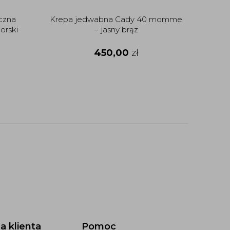
czna
Krepa jedwabna Cady 40 momme
Krepd
rski
– jasny brąz
450,00
zł
a klienta
Pomoc