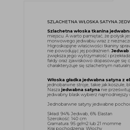
SZLACHETNA WŁOSKA SATYNA JEDW
Szlachetna włoska tkanina jedwabn
miejscu. A warto pamiętać, że połysk je
morwowego jedwabiu wraz z nieznaczn
Higroskopijne właściwości tkaniny spraw
nie powodując jej podrażnień. 
Jedwab
zwiększa jego wytrzymałość i przekłada 
fałdy oraz zjawiskowo dopasowuje się d
charakteryzuje się szlachetnym natural
Włoska gładka jedwabna satyna z 
jednobarwne stroje, takie jak koszule, 
Nasza 
jedwabna satyna
 nie prześwitu
jedwabny blask wybierz najmodniejszy 
Jednobarwne satyny jedwabne pochodzą z
Skład: 94% Jedwab, 6% Elastan
Szerokość: 140 cm
Gramatura: 95 gr/m2 lub 21 momme 
Kraj pochodzenia: Włochy