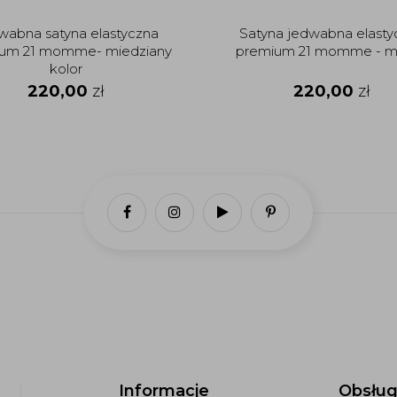
wabna satyna elastyczna
Satyna jedwabna elasty
um 21 momme- miedziany
premium 21 momme - mo
kolor
220,00
zł
220,00
zł
Informacje
Obsług