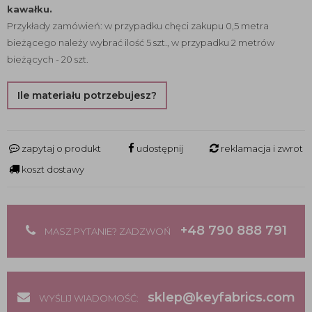
kawałku.
Przykłady zamówień: w przypadku chęci zakupu 0,5 metra
bieżącego należy wybrać ilość 5 szt., w przypadku 2 metrów
bieżących - 20 szt.
Ile materiału potrzebujesz?
zapytaj o produkt
udostępnij
reklamacja i zwrot
koszt dostawy
+48 790 888 791
MASZ PYTANIE? ZADZWOŃ
sklep@keyfabrics.com
WYŚLIJ WIADOMOŚĆ: