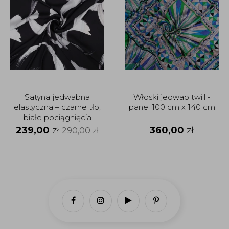
Satyna jedwabna
Włoski jedwab twill -
elastyczna – czarne tło,
panel 100 cm x 140 cm
białe pociągnięcia
pędzla
239,00
zł
360,00
zł
290,00
zł