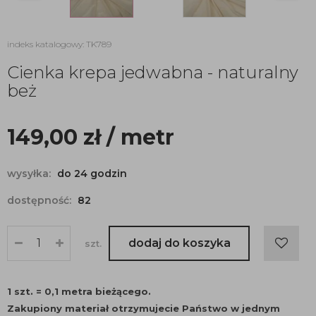
indeks katalogowy: TK789
Cienka krepa jedwabna - naturalny
beż
149,00
zł
/ metr
wysyłka:
do 24 godzin
dostępność:
82
dodaj do koszyka
szt.
1 szt. = 0,1 metra bieżącego.
Zakupiony materiał otrzymujecie Państwo w jednym