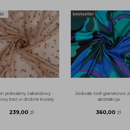
ść
bestseller
on jedwabny żakardowy -
Jedwab twill granatowo z
owy beż w drobne kwiaty
abstrakcja
239,00
zł
360,00
zł