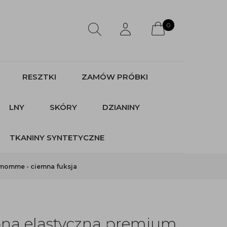
0
RESZTKI
ZAMÓW PRÓBKI
LNY
SKÓRY
DZIANINY
TKANINY SYNTETYCZNE
 momme - ciemna fuksja
bna elastyczna premium