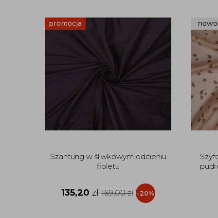
promocja
nowo
Szantung w śliwkowym odcieniu
Szyf
fioletu
pudr
135,20
zł
169,00
zł
-20%