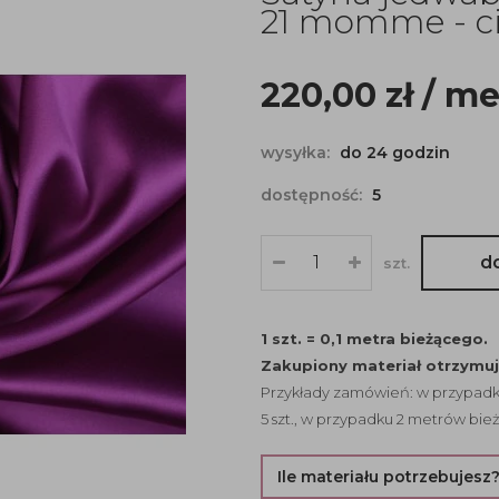
21 momme - c
220,00
zł
/ me
wysyłka:
do 24 godzin
dostępność:
5
d
szt.
1 szt. = 0,1 metra bieżącego.
Zakupiony materiał otrzymu
Przykłady zamówień: w przypadku
5 szt., w przypadku 2 metrów bież
Ile materiału potrzebujesz