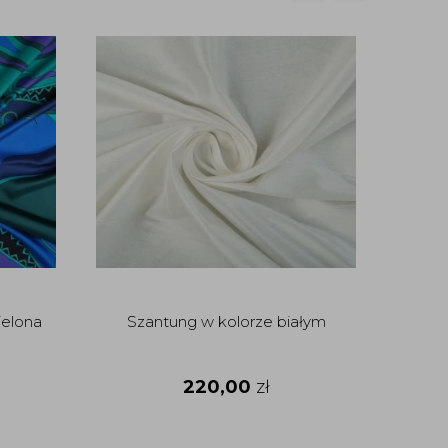
promo
ielona
Szantung w kolorze białym
Je
musze
220,00
zł
20