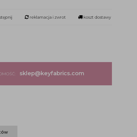
tępnij
reklamacja i zwrot
koszt dostawy
sklep@keyfabrics.com
DOMOŚĆ:
ntów