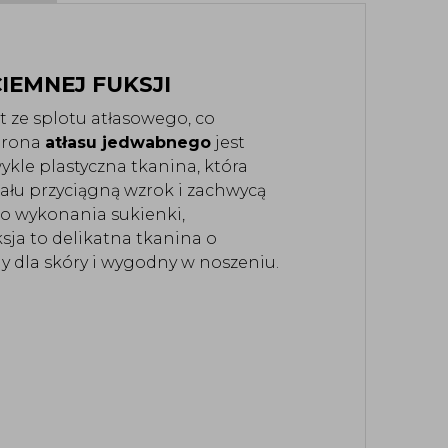
EMNEJ FUKSJI
ze splotu atłasowego, co 
trona 
atłasu jedwabnego
 jest 
ykle plastyczna tkanina, która 
łu przyciągną wzrok i zachwycą 
o wykonania sukienki, 
ksja to delikatna tkanina o 
ny dla skóry i wygodny w noszeniu.