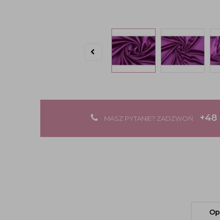
+48 
MASZ PYTANIE? ZADZWOŃ
Op