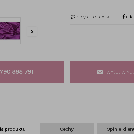
zapytaj o produkt
udos
790 888 791
WYŚLIJ WIA
is produktu
Cechy
Opinie klie