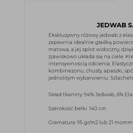
JEDWAB S
Ekskluzywny różowy jedwab z elast
zapewnia idealnie gładką powierz
matowa, a jej splot widoczny, dzię
zjawiskowo układa się na ciele.
 Kr
intensywnością odcienia. Elastyc
kombinezonu, chusty, apaszki, spód
jednolitym wybarwieniu. Szlachetny
Skład tkaniny: 94% Jedwab, 6% El
Szerokość belki: 140 cm
Gramatura: 95 gr/m2 lub 21 momm