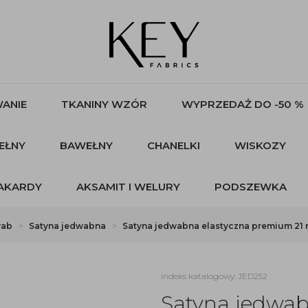
ANIE
TKANINY WZÓR
WYPRZEDAŻ DO -50 %
EŁNY
BAWEŁNY
CHANELKI
WISKOZY
AKARDY
AKSAMIT I WELURY
PODSZEWKA
wab
Satyna jedwabna
Satyna jedwabna elastyczna premium 21
indeks katalogowy: JED252
Satyna jedwa