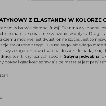
ATYNOWY Z ELASTANEM W KOLORZE CI
anem w barwie ciemnej fuksji. Tkanina wykonana jest 
chnię materiału oraz miłe wrażenie w dotyku. Druga s
ki czemu możliwe jest dwustronne szycie. Jest to niezw
eacje stworzone z tego luksusowego włoskiego materia
zna, wysokogatunkowa tkanina doskonale nadaje się d
nicy, tuniki czy luźnych spodni. 
Satyna jedwabna
 fu
 połysk i gładkość sprawiają, że materiał jest przyjaz
astan
e 