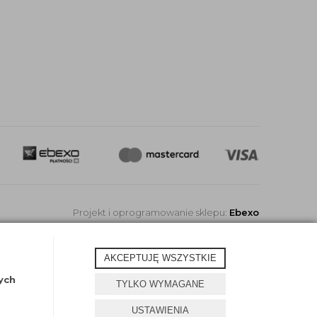
Projekt i oprogramowanie sklepu:
Ebexo
AKCEPTUJĘ WSZYSTKIE
ych
TYLKO WYMAGANE
USTAWIENIA