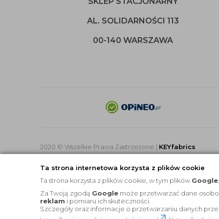
SKLEP STACJONARNY
AL. SOLIDARNOŚCI 113
00-140 WARSZAWA
2020 © Wszelkie Prawa Zastrzeżone |
KEYfabrics
Ta strona internetowa korzysta z plików cookie
Ta strona korzysta z plików cookie, w tym plików
Google
Za Twoją zgodą
Google
może przetwarzać dane osobowe 
reklam
i pomiaru ich skuteczności.
Szczegóły oraz informacje o przetwarzaniu danych prze