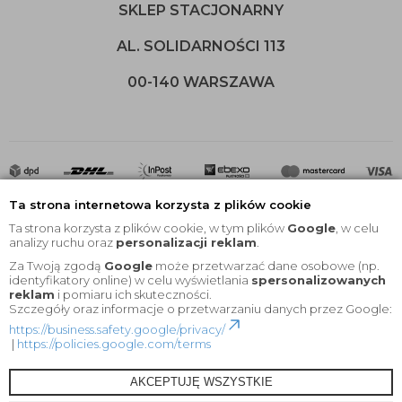
SKLEP STACJONARNY
AL. SOLIDARNOŚCI 113
00-140 WARSZAWA
Ta strona internetowa korzysta z plików cookie
Ta strona korzysta z plików cookie, w tym plików
Google
, w celu
analizy ruchu oraz
personalizacji reklam
.
Za Twoją zgodą
Google
może przetwarzać dane osobowe (np.
2020 © Wszelkie Prawa Zastrzeżone |
KEYfabrics
identyfikatory online) w celu wyświetlania
spersonalizowanych
reklam
i pomiaru ich skuteczności.
Projekt i oprogramowanie sklepu:
Ebexo
Szczegóły oraz informacje o przetwarzaniu danych przez Google:
https://business.safety.google/privacy/
|
https://policies.google.com/terms
AKCEPTUJĘ WSZYSTKIE