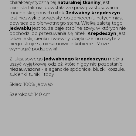
charakterystyczną tej 
naturalnej tkaniny
 jest 
ziarnista faktura, powstała za sprawą zastosowania 
mocno skręconych nitek. 
Jedwabny krepdeszyn
jest niezwykle sprężysty, po zgnieceniu natychmiast 
powraca do pierwotnego stanu. Wielką zaletą tego 
jedwabiu
 jest to, że daje stabilne szwy, w których nie 
dochodzi do przesuwania się nitek. 
Krepdeszyn
 jest 
także lekki, cienki i zwiewny, dzięki czemu uszyte z 
niego stroje są niesamowicie kobiece.  Może 
wymagać podszewki!
Z luksusowego 
jedwabnego krepdeszynu
 można 
uszyć wyjątkową odzież, która nigdy nie pozostanie 
niezauważona - eleganckie spódnice, bluzki, koszule, 
sukienki, tuniki i topy. 
Skład: 
100% jedwab 
Szerokość: 140 cm