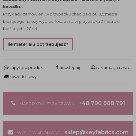
kawałku.
Przykłady zamówień: w przypadku chęci zakupu 0,5 metra
bieżącego należy wybrać ilość 5 szt., w przypadku 2 metrów
bieżących - 20 szt.
Ile materiału potrzebujesz?
zapytaj o produkt
udostępnij
reklamacja i zwrot
koszt dostawy
+48 790 888 791
MASZ PYTANIE? ZADZWOŃ
sklep@keyfabrics.com
WYŚLIJ WIADOMOŚĆ: