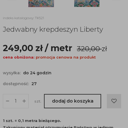
indeks katalogowy: TK521
Jedwabny krepdeszyn Liberty
249,00
zł
/ metr
320,00
zł
cena obniżona:
promocja cenowa na produkt
wysyłka:
do 24 godzin
dostępność:
27
dodaj do koszyka
szt.
1 szt. = 0,1 metra bieżącego.
Zakupiony materiał otrzymujecie Państwo w jednym