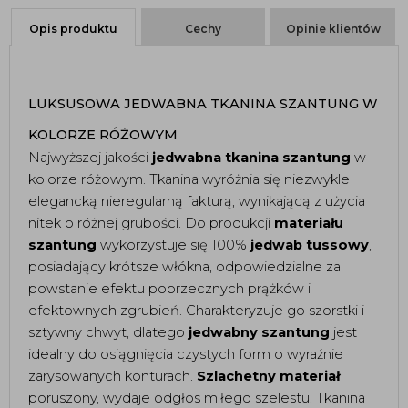
Opis produktu
Cechy
Opinie klientów
LUKSUSOWA JEDWABNA TKANINA SZANTUNG W 
KOLORZE RÓŻOWYM
Najwyższej jakości 
jedwabna tkanina szantung
 w 
kolorze różowym. Tkanina wyróżnia się niezwykle 
elegancką nieregularną fakturą, wynikającą z użycia 
nitek o różnej grubości. Do produkcji 
materiału 
szantung
 wykorzystuje się 100% 
jedwab tussowy
, 
posiadający krótsze włókna, odpowiedzialne za 
powstanie efektu poprzecznych prążków i 
efektownych zgrubień. Charakteryzuje go szorstki i 
sztywny chwyt, dlatego 
jedwabny szantung
 jest 
idealny do osiągnięcia czystych form o wyraźnie 
zarysowanych konturach. 
Szlachetny materiał
poruszony, wydaje odgłos miłego szelestu. Tkanina 