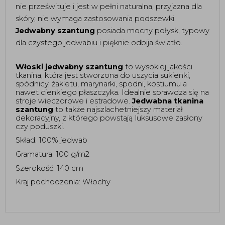
nie prześwituje i jest w pełni naturalna, przyjazna dla 
skóry, nie wymaga zastosowania podszewki.  
Jedwabny szantung
 posiada mocny połysk, typowy 
dla czystego jedwabiu i pięknie odbija światło. 
Włoski jedwabny szantung
 to wysokiej jakości 
tkanina, która jest stworzona do uszycia sukienki, 
spódnicy, żakietu, marynarki, spodni, kostiumu a 
nawet cienkiego płaszczyka. Idealnie sprawdza się na 
stroje wieczorowe i estradowe. 
Jedwabna tkanina 
szantung
 to także najszlachetniejszy materiał 
dekoracyjny, z którego powstają luksusowe zasłony 
czy poduszki. 
Skład: 100% jedwab
Gramatura: 100 g/m2
Szerokość: 140 cm 
Kraj pochodzenia: Włochy 