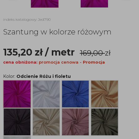
indeks katalogowy: Jed790
Szantung w kolorze różowym
135,20
zł
/ metr
169,00
zł
cena obniżona:
promocja cenowa -
Promocja
Kolor:
Odcienie Różu i fioletu