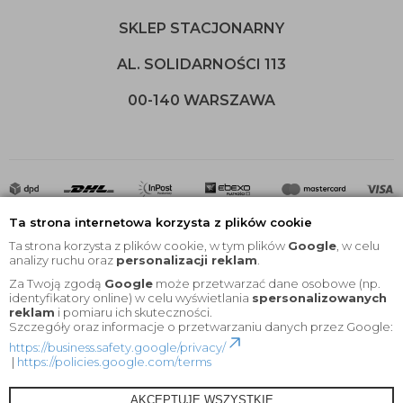
SKLEP STACJONARNY
AL. SOLIDARNOŚCI 113
00-140 WARSZAWA
Ta strona internetowa korzysta z plików cookie
Ta strona korzysta z plików cookie, w tym plików
Google
, w celu
analizy ruchu oraz
personalizacji reklam
.
Za Twoją zgodą
Google
może przetwarzać dane osobowe (np.
2020 © Wszelkie Prawa Zastrzeżone |
KEYfabrics
identyfikatory online) w celu wyświetlania
spersonalizowanych
reklam
i pomiaru ich skuteczności.
Projekt i oprogramowanie sklepu:
Ebexo
Szczegóły oraz informacje o przetwarzaniu danych przez Google:
https://business.safety.google/privacy/
|
https://policies.google.com/terms
AKCEPTUJĘ WSZYSTKIE