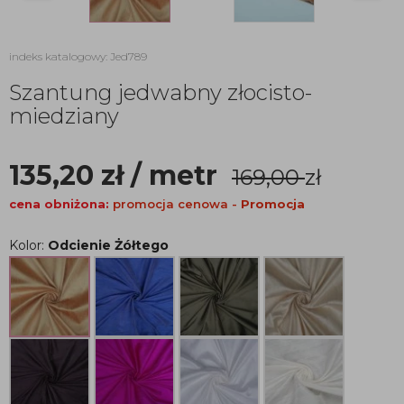
indeks katalogowy: Jed789
Szantung jedwabny złocisto-
miedziany
135,20
zł
/ metr
169,00
zł
cena obniżona:
promocja cenowa -
Promocja
Kolor:
Odcienie Żółtego