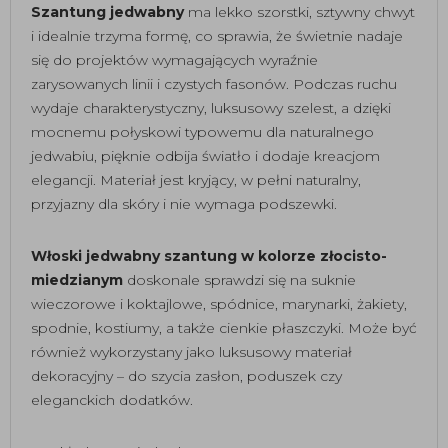
Szantung jedwabny
ma lekko szorstki, sztywny chwyt
i idealnie trzyma formę, co sprawia, że świetnie nadaje
się do projektów wymagających wyraźnie
zarysowanych linii i czystych fasonów. Podczas ruchu
wydaje charakterystyczny, luksusowy szelest, a dzięki
mocnemu połyskowi typowemu dla naturalnego
jedwabiu, pięknie odbija światło i dodaje kreacjom
elegancji. Materiał jest kryjący, w pełni naturalny,
przyjazny dla skóry i nie wymaga podszewki.
Włoski jedwabny szantung w kolorze złocisto-
miedzianym
doskonale sprawdzi się na suknie
wieczorowe i koktajlowe, spódnice, marynarki, żakiety,
spodnie, kostiumy, a także cienkie płaszczyki. Może być
również wykorzystany jako luksusowy materiał
dekoracyjny – do szycia zasłon, poduszek czy
eleganckich dodatków.