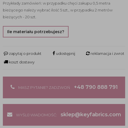
Przykłady zamówień: w przypadku chęci zakupu 0,5 metra
bieżącego należy wybrać ilość 5 szt., w przypadku 2 metrów
bieżących - 20 szt.
Ile materiału potrzebujesz?
zapytaj o produkt
udostępnij
reklamacja i zwrot
koszt dostawy
+48 790 888 791
MASZ PYTANIE? ZADZWOŃ
sklep@keyfabrics.com
WYŚLIJ WIADOMOŚĆ: