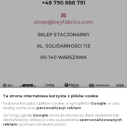
+48 790 888 791
sklep@keyfabrics.com
SKLEP STACJONARNY
AL. SOLIDARNOŚCI 113
00-140 WARSZAWA
Ta strona internetowa korzysta z plików cookie
Ta strona korzysta z plików cookie, w tym plików
Google
, w celu
analizy ruchu oraz
personalizacji reklam
.
Za Twoją zgodą
Google
może przetwarzać dane osobowe (np.
2020 © Wszelkie Prawa Zastrzeżone |
KEYfabrics
identyfikatory online) w celu wyświetlania
spersonalizowanych
reklam
i pomiaru ich skuteczności.
Projekt i oprogramowanie sklepu:
Ebexo