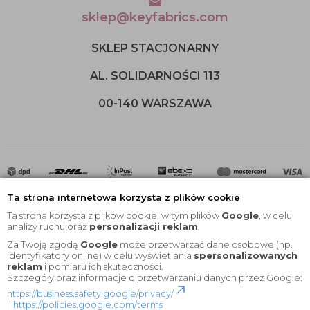
sklep@keyfabrics.com
SKLEP STACJONARNY
AL. SOLIDARNOŚCI 113
00-140 WARSZAWA
Ta strona internetowa korzysta z plików cookie
Ta strona korzysta z plików cookie, w tym plików
Google
, w celu
analizy ruchu oraz
personalizacji reklam
.
Za Twoją zgodą
Google
może przetwarzać dane osobowe (np.
2020 © Wszelkie Prawa Zastrzeżone |
KEYfabrics
identyfikatory online) w celu wyświetlania
spersonalizowanych
reklam
i pomiaru ich skuteczności.
Projekt i oprogramowanie sklepu:
Ebexo
Szczegóły oraz informacje o przetwarzaniu danych przez Google:
https://business.safety.google/privacy/
|
https://policies.google.com/terms