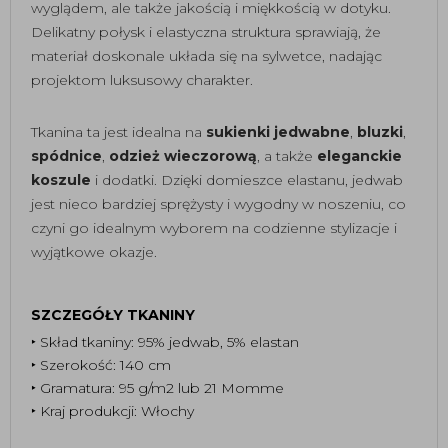
wyglądem, ale także jakością i miękkością w dotyku.
Delikatny połysk i elastyczna struktura sprawiają, że
materiał doskonale układa się na sylwetce, nadając
projektom luksusowy charakter.
Tkanina ta jest idealna na
sukienki jedwabne
,
bluzki
,
spódnice
,
odzież wieczorową
, a także
eleganckie
koszule
i dodatki. Dzięki domieszce elastanu, jedwab
jest nieco bardziej sprężysty i wygodny w noszeniu, co
czyni go idealnym wyborem na codzienne stylizacje i
wyjątkowe okazje.
SZCZEGÓŁY TKANINY
‣ Skład tkaniny: 95% jedwab, 5% elastan
‣ Szerokość: 140 cm
‣ Gramatura: 95 g/m2 lub 21 Momme
‣ Kraj produkcji: Włochy