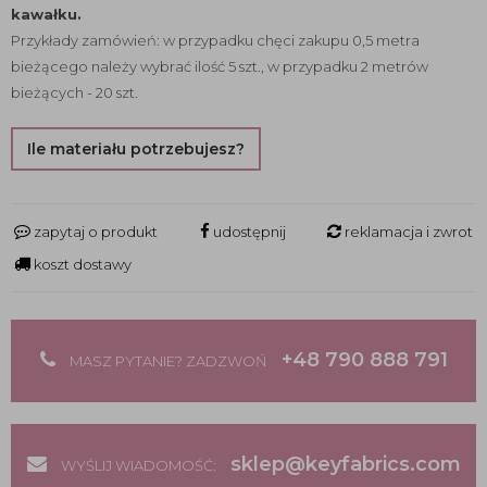
kawałku.
Przykłady zamówień: w przypadku chęci zakupu 0,5 metra
bieżącego należy wybrać ilość 5 szt., w przypadku 2 metrów
bieżących - 20 szt.
Ile materiału potrzebujesz?
zapytaj o produkt
udostępnij
reklamacja i zwrot
koszt dostawy
+48 790 888 791
MASZ PYTANIE? ZADZWOŃ
sklep@keyfabrics.com
WYŚLIJ WIADOMOŚĆ: