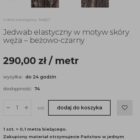
indeks katalogowy: Jed821
Jedwab elastyczny w motyw skóry
węża – beżowo-czarny
290,00
zł
/ metr
wysyłka:
do 24 godzin
dostępność:
74
dodaj do koszyka
szt.
1 szt. = 0,1 metra bieżącego.
Zakupiony materiał otrzymujecie Państwo w jednym