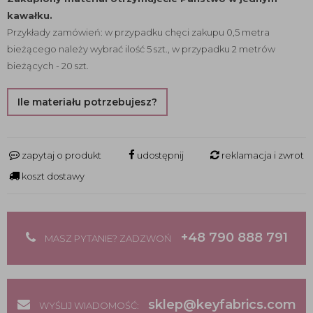
kawałku.
Przykłady zamówień: w przypadku chęci zakupu 0,5 metra
bieżącego należy wybrać ilość 5 szt., w przypadku 2 metrów
bieżących - 20 szt.
Ile materiału potrzebujesz?
zapytaj o produkt
udostępnij
reklamacja i zwrot
koszt dostawy
+48 790 888 791
MASZ PYTANIE? ZADZWOŃ
sklep@keyfabrics.com
WYŚLIJ WIADOMOŚĆ: