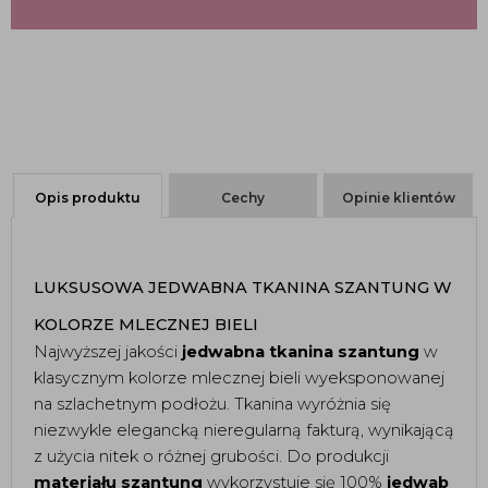
Opis produktu
Cechy
Opinie klientów
LUKSUSOWA JEDWABNA TKANINA SZANTUNG W 
KOLORZE MLECZNEJ BIELI 
Najwyższej jakości 
jedwabna tkanina szantung
 w 
klasycznym kolorze mlecznej bieli wyeksponowanej 
na szlachetnym podłożu. Tkanina wyróżnia się 
niezwykle elegancką nieregularną fakturą, wynikającą 
z użycia nitek o różnej grubości. Do produkcji 
materiału szantung
 wykorzystuje się 100% 
jedwab 