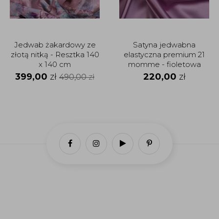
Jedwab żakardowy ze
Satyna jedwabna
złotą nitką - Resztka 140
elastyczna premium 21
x 140 cm
momme - fioletowa
orchidea
399,00
zł
220,00
zł
490,00
zł