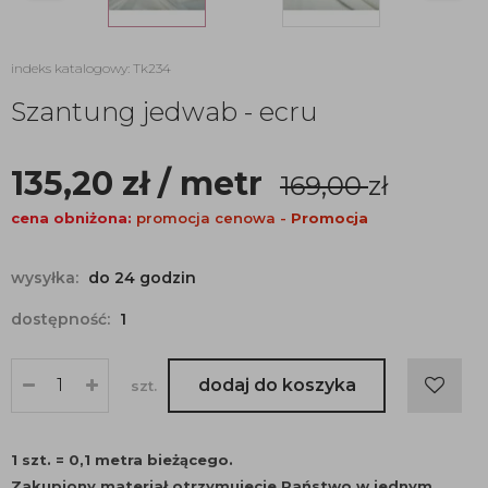
indeks katalogowy: Tk234
Szantung jedwab - ecru
135,20
zł
/ metr
169,00
zł
cena obniżona:
promocja cenowa -
Promocja
wysyłka:
do 24 godzin
dostępność:
1
dodaj do koszyka
szt.
1 szt. = 0,1 metra bieżącego.
Zakupiony materiał otrzymujecie Państwo w jednym