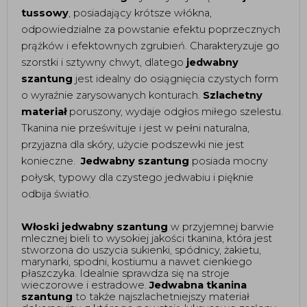
tussowy
, posiadający krótsze włókna, 
odpowiedzialne za powstanie efektu poprzecznych 
prążków i efektownych zgrubień. Charakteryzuje go 
szorstki i sztywny chwyt, dlatego 
jedwabny 
szantung
 jest idealny do osiągnięcia czystych form 
o wyraźnie zarysowanych konturach. 
Szlachetny 
materiał
 poruszony, wydaje odgłos miłego szelestu. 
Tkanina nie prześwituje i jest w pełni naturalna, 
przyjazna dla skóry, użycie podszewki nie jest 
konieczne.  
Jedwabny szantung
 posiada mocny 
połysk, typowy dla czystego jedwabiu i pięknie 
odbija światło. 
Włoski jedwabny szantung
 w przyjemnej barwie 
mlecznej bieli to wysokiej jakości tkanina, która jest 
stworzona do uszycia sukienki, spódnicy, żakietu, 
marynarki, spodni, kostiumu a nawet cienkiego 
płaszczyka. Idealnie sprawdza się na stroje 
wieczorowe i estradowe. 
Jedwabna tkanina 
szantung
 to także najszlachetniejszy materiał 