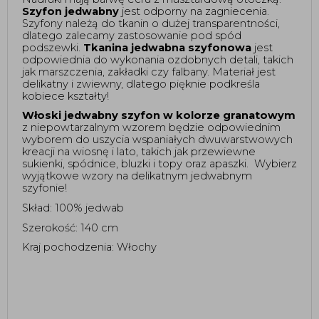
Szyfon jedwabny
 jest odporny na zagniecenia. 
Szyfony należą do tkanin o dużej transparentności, 
dlatego zalecamy zastosowanie pod spód 
podszewki. 
Tkanina jedwabna szyfonowa
 jest 
odpowiednia do wykonania ozdobnych detali, takich 
jak marszczenia, zakładki czy falbany. Materiał jest 
delikatny i zwiewny, dlatego pięknie podkreśla 
kobiece kształty! 
Włoski jedwabny szyfon w kolorze granatowym 
z niepowtarzalnym wzorem będzie odpowiednim 
wyborem do uszycia wspaniałych dwuwarstwowych 
kreacji na wiosnę i lato, takich jak przewiewne 
sukienki, spódnice, bluzki i topy oraz apaszki.  Wybierz 
wyjątkowe wzory na delikatnym jedwabnym 
szyfonie!  
Skład: 100% jedwab
Szerokość: 140 cm 
Kraj pochodzenia: Włochy 