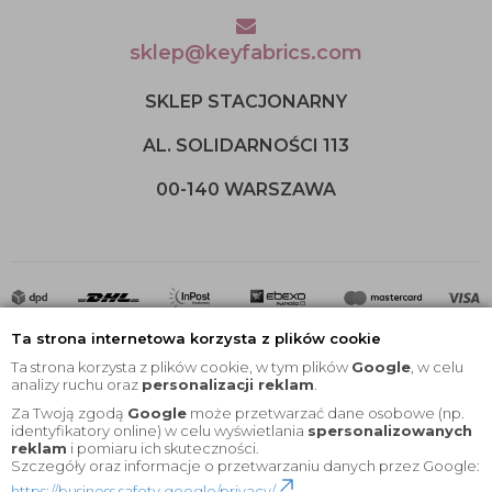
sklep@keyfabrics.com
SKLEP STACJONARNY
AL. SOLIDARNOŚCI 113
00-140 WARSZAWA
Ta strona internetowa korzysta z plików cookie
Ta strona korzysta z plików cookie, w tym plików
Google
, w celu
analizy ruchu oraz
personalizacji reklam
.
Za Twoją zgodą
Google
może przetwarzać dane osobowe (np.
2020 © Wszelkie Prawa Zastrzeżone |
KEYfabrics
identyfikatory online) w celu wyświetlania
spersonalizowanych
reklam
i pomiaru ich skuteczności.
Projekt i oprogramowanie sklepu:
Ebexo
Szczegóły oraz informacje o przetwarzaniu danych przez Google:
https://business.safety.google/privacy/