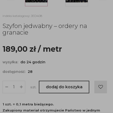
indeks katalogowy: JED408
Szyfon jedwabny – ordery na
granacie
189,00
zł
/ metr
wysyłka:
do 24 godzin
dostępność:
28
dodaj do koszyka
szt.
1 szt. = 0,1 metra bieżącego.
Zakupiony materiał otrzymujecie Państwo w jednym