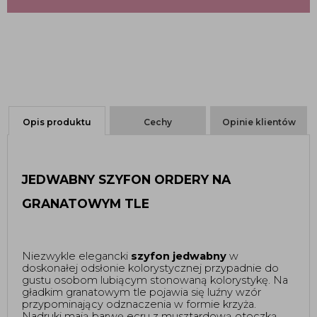
Opis produktu
Cechy
Opinie klientów
JEDWABNY SZYFON ORDERY NA 
GRANATOWYM TLE 
Niezwykle elegancki 
szyfon jedwabny
 w 
doskonałej odsłonie kolorystycznej przypadnie do 
gustu osobom lubiącym stonowaną kolorystykę. Na 
gładkim granatowym tle pojawia się luźny wzór 
przypominający odznaczenia w formie krzyża. 
Nadruki mają barwę ecru z musztardową otoczką. 