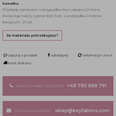
kawałku.
Przykłady zamówień: w przypadku chęci zakupu 0,5 metra
bieżącego należy wybrać ilość 5 szt., w przypadku 2 metrów
bieżących - 20 szt.
Ile materiału potrzebujesz?
zapytaj o produkt
udostępnij
reklamacja i zwrot
koszt dostawy
+48 790 888 791
MASZ PYTANIE? ZADZWOŃ
sklep@keyfabrics.com
WYŚLIJ WIADOMOŚĆ: