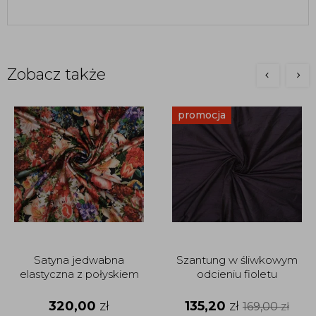
Zobacz także
promocja
Satyna jedwabna
Szantung w śliwkowym
elastyczna z połyskiem
odcieniu fioletu
320,00
zł
135,20
zł
169,00
zł