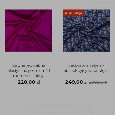
promocja
Satyna jedwabna
Jedwabna satyna -
elastyczna premium 21
abstrakcyjny wzór błękit
momme - fuksja
220,00
zł
249,00
zł
290,00
zł