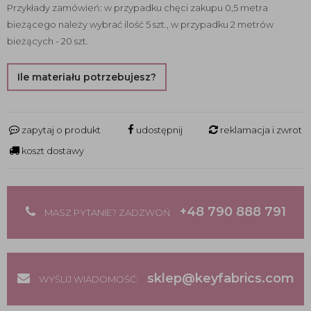
Przykłady zamówień: w przypadku chęci zakupu 0,5 metra
bieżącego należy wybrać ilość 5 szt., w przypadku 2 metrów
bieżących - 20 szt.
Ile materiału potrzebujesz?
zapytaj o produkt
udostępnij
reklamacja i zwrot
koszt dostawy
+48 790 888 791
MASZ PYTANIE? ZADZWOŃ
sklep@keyfabrics.com
WYŚLIJ WIADOMOŚĆ: