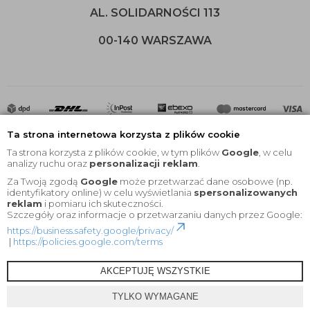
AL. SOLIDARNOŚCI 113
00-140 WARSZAWA
Ta strona internetowa korzysta z plików cookie
Ta strona korzysta z plików cookie, w tym plików
Google
, w celu
analizy ruchu oraz
personalizacji reklam
.
Za Twoją zgodą
Google
może przetwarzać dane osobowe (np.
2020 © Wszelkie Prawa Zastrzeżone |
KEYfabrics
identyfikatory online) w celu wyświetlania
spersonalizowanych
reklam
i pomiaru ich skuteczności.
Projekt i oprogramowanie sklepu:
Ebexo
Szczegóły oraz informacje o przetwarzaniu danych przez Google:
https://business.safety.google/privacy/
|
https://policies.google.com/terms
AKCEPTUJĘ WSZYSTKIE
TYLKO WYMAGANE