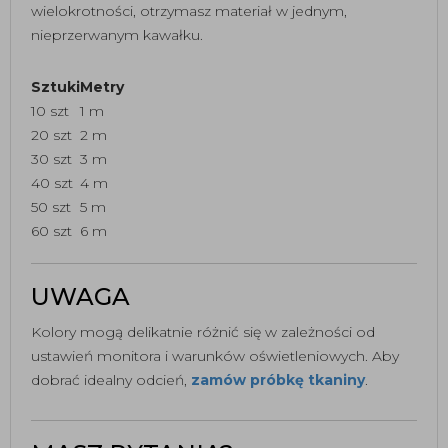
wielokrotności, otrzymasz materiał w jednym,
nieprzerwanym kawałku.
Sztuki
Metry
10 szt
1 m
20 szt
2 m
30 szt
3 m
40 szt
4 m
50 szt
5 m
60 szt
6 m
UWAGA
Kolory mogą delikatnie różnić się w zależności od
ustawień monitora i warunków oświetleniowych. Aby
dobrać idealny odcień,
zamów próbkę tkaniny
.