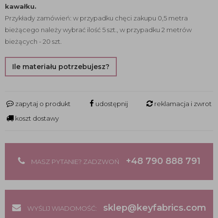
kawałku.
Przykłady zamówień: w przypadku chęci zakupu 0,5 metra
bieżącego należy wybrać ilość 5 szt., w przypadku 2 metrów
bieżących - 20 szt.
Ile materiału potrzebujesz?
zapytaj o produkt
udostępnij
reklamacja i zwrot
koszt dostawy
+48 790 888 791
MASZ PYTANIE? ZADZWOŃ
sklep@keyfabrics.com
WYŚLIJ WIADOMOŚĆ: