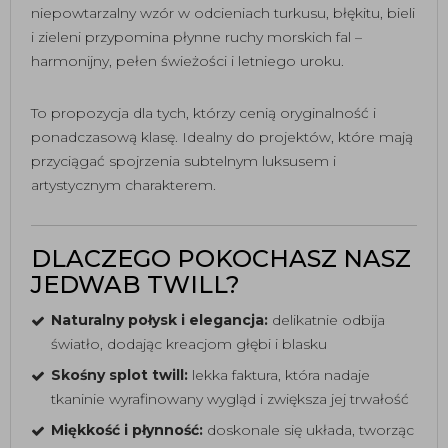
niepowtarzalny wzór w odcieniach turkusu, błękitu, bieli
i zieleni przypomina płynne ruchy morskich fal –
harmonijny, pełen świeżości i letniego uroku.
To propozycja dla tych, którzy cenią oryginalność i
ponadczasową klasę. Idealny do projektów, które mają
przyciągać spojrzenia subtelnym luksusem i
artystycznym charakterem.
DLACZEGO POKOCHASZ NASZ
JEDWAB TWILL?
Naturalny połysk i elegancja:
delikatnie odbija
światło, dodając kreacjom głębi i blasku
Skośny splot twill:
lekka faktura, która nadaje
tkaninie wyrafinowany wygląd i zwiększa jej trwałość
Miękkość i płynność:
doskonale się układa, tworząc