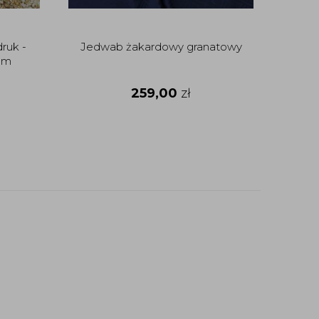
druk -
Jedwab żakardowy granatowy
Kre
cm
259,00
zł