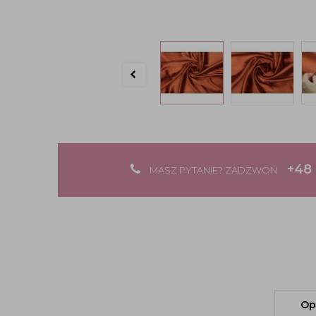
+48 
MASZ PYTANIE? ZADZWOŃ
Op