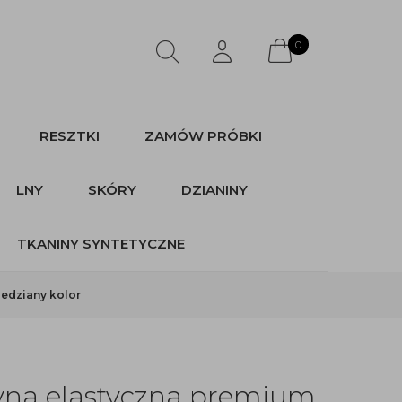
0
RESZTKI
ZAMÓW PRÓBKI
LNY
SKÓRY
DZIANINY
TKANINY SYNTETYCZNE
edziany kolor
yna elastyczna premium