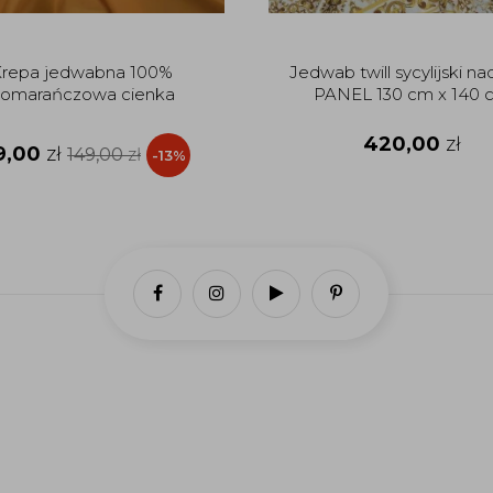
repa jedwabna 100%
Jedwab twill sycylijski na
omarańczowa cienka
PANEL 130 cm x 140 
420,00
zł
9,00
zł
149,00
zł
-13%