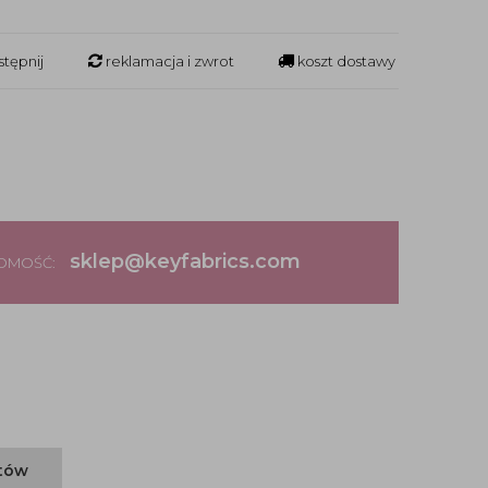
tępnij
reklamacja i zwrot
koszt dostawy
sklep@keyfabrics.com
DOMOŚĆ:
ntów