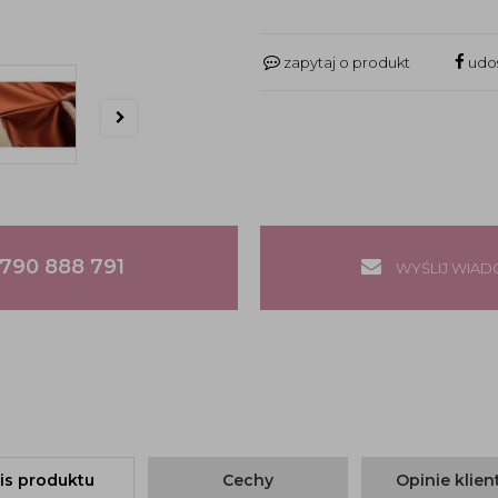
zapytaj o produkt
udos
790 888 791
WYŚLIJ WIA
is produktu
Cechy
Opinie klie