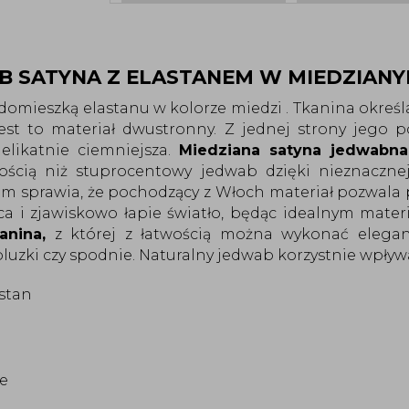
B SATYNA Z ELASTANEM W MIEDZIAN
omieszką elastanu w kolorze miedzi . Tkanina określa
est to materiał dwustronny. Z jednej strony jego pow
likatnie ciemniejsza. 
Miedziana satyna jedwabna
tością niż stuprocentowy jedwab dzięki nieznacznej
m sprawia, że pochodzący z Włoch materiał pozwala p
jąca i zjawiskowo łapie światło, będąc idealnym mate
anina,
 z której z łatwością można wykonać eleganck
luzki czy spodnie. Naturalny jedwab korzystnie wpływ
astan
e 