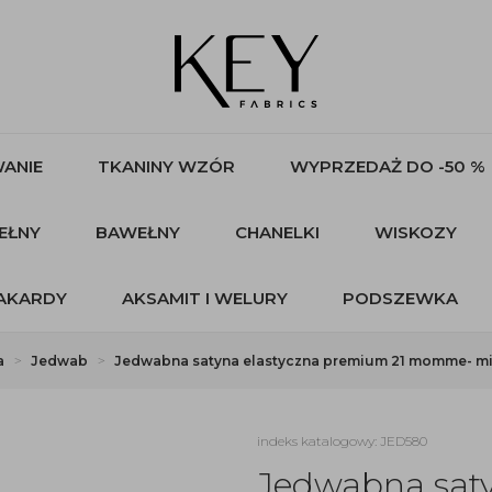
ANIE
TKANINY WZÓR
WYPRZEDAŻ DO -50 %
EŁNY
BAWEŁNY
CHANELKI
WISKOZY
AKARDY
AKSAMIT I WELURY
PODSZEWKA
a
Jedwab
Jedwabna satyna elastyczna premium 21 momme- mi
indeks katalogowy: JED580
Jedwabna sat