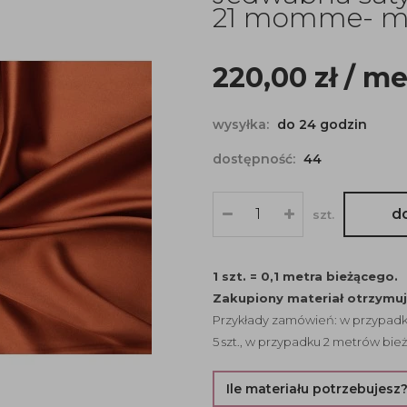
21 momme- mi
220,00
zł
/ me
wysyłka:
do 24 godzin
dostępność:
44
d
szt.
1 szt. = 0,1 metra bieżącego.
Zakupiony materiał otrzymu
Przykłady zamówień: w przypadku
5 szt., w przypadku 2 metrów bież
Ile materiału potrzebujesz