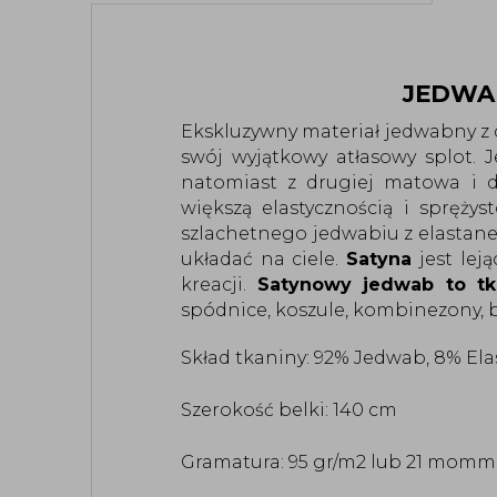
JEDWA
Ekskluzywny materiał jedwabny z d
swój wyjątkowy atłasowy splot. J
natomiast z drugiej matowa i de
większą elastycznością i sprężys
szlachetnego jedwabiu z elastane
układać na ciele. 
Satyna 
jest le
kreacji. 
Satynowy jedwab to tk
spódnice, koszule, kombinezony, b
Skład tkaniny: 92% Jedwab, 8% El
Szerokość belki: 140 cm
Gramatura: 95 gr/m2 lub 21 momm