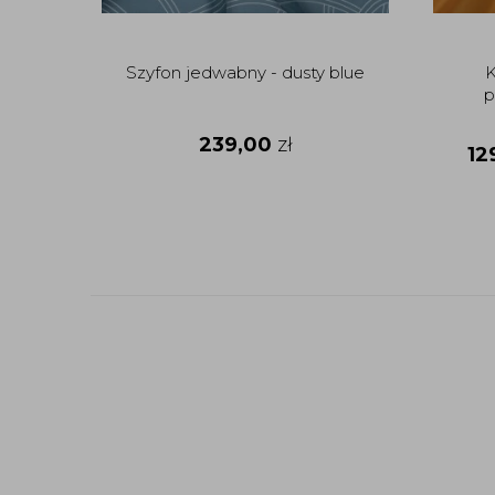
Szyfon jedwabny - dusty blue
K
p
239,00
zł
12