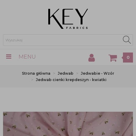
MENU
0
Strona główna
Jedwab
Jedwabie - Wzór
Jedwab cienki krepdeszyn - kwiatki