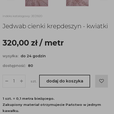
indeks katalogowy: JED920
Jedwab cienki krepdeszyn - kwiatki
320,00
zł
/ metr
wysyłka:
do 24 godzin
dostępność:
80
dodaj do koszyka
szt.
1 szt. = 0,1 metra bieżącego.
Zakupiony materiał otrzymujecie Państwo w jednym
kawałku.