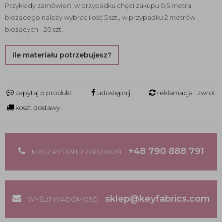
Przykłady zamówień: w przypadku chęci zakupu 0,5 metra
bieżącego należy wybrać ilość 5 szt., w przypadku 2 metrów
bieżących - 20 szt.
Ile materiału potrzebujesz?
zapytaj o produkt
udostępnij
reklamacja i zwrot
koszt dostawy
+48 790 888 791
MASZ PYTANIE? ZADZWOŃ
sklep@keyfabrics.com
WYŚLIJ WIADOMOŚĆ: