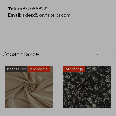
Tel:
+48570888722
Email:
sklep@keyfabrics.com
Zobacz także
bestseller
promocja
promocja