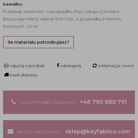
kawałku.
Przykłady zamówień: w przypadku chęci zakupu 0,5 metra
bieżącego należy wybrać ilość 5 szt., w przypadku 2 metrów
bieżących - 20 szt.
Ile materiału potrzebujesz?
zapytaj o produkt
udostępnij
reklamacja i zwrot
koszt dostawy
+48 790 888 791
MASZ PYTANIE? ZADZWOŃ
sklep@keyfabrics.com
WYŚLIJ WIADOMOŚĆ: