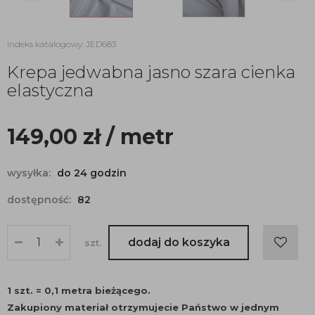
indeks katalogowy: JED683
Krepa jedwabna jasno szara cienka
elastyczna
149,00
zł
/ metr
wysyłka:
do 24 godzin
dostępność:
82
dodaj do koszyka
szt.
1 szt. = 0,1 metra bieżącego.
Zakupiony materiał otrzymujecie Państwo w jednym