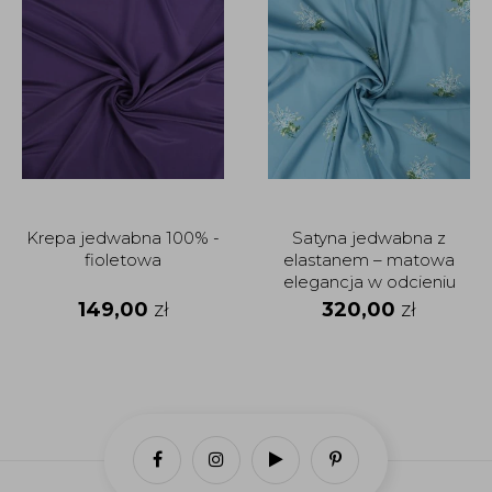
Krepa jedwabna 100% -
Satyna jedwabna z
fioletowa
elastanem – matowa
elegancja w odcieniu
błękitu
149,00
zł
320,00
zł