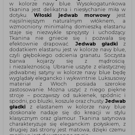
w kolorze navy blue. Wysokogatunkowa 
tkanina jest delikatna i niesłychanie miła w 
dotyku. 
Włoski jedwab morwowy
 jest 
najsilniejszym naturalnym włóknem, a 
wzmocniony minimalną domieszką elastanu 
staje się niezwykle sprężysty i uchodzący. 
Tkanina nie gniecie się i pozwala się 
efektownie drapować.
 Jedwab gładki
 z 
dodatkiem elastanu jest w kolorze navy blue, 
czyli głębokiego odcienia granatu. Soczysta 
barwa kojarzy się z mądrością  
i niezależnością. Ubranie uszyte z elastycznej 
jedwabnej satyny w kolorze navy blue będę 
wyglądały elegancko i wykwintnie. Luksusowy 
materiał z Włoch posiada szerokie 
zastosowanie. Można uszyć z niego piękne 
stroje – począwszy od sukienek, spódnic i 
spodni, po bluzki, koszule oraz chusty. 
Jedwab 
gładki
 z elastanem w kolorze navy blue 
doskonale nadaje się do kreacji w stylu 
klasycznym oraz glamour. Tkanina satynowa 
charakteryzuje się eleganckim połyskiem, z 
drugiej zaś strony jest matowa, dzięki czemu 