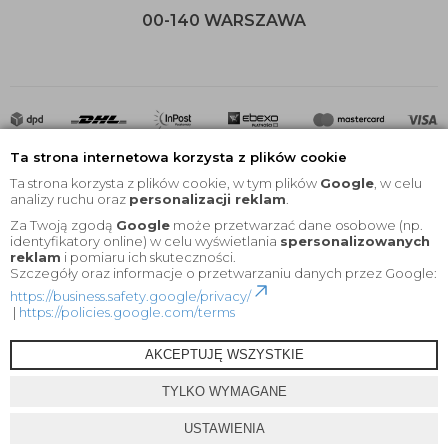
00-140 WARSZAWA
Ta strona internetowa korzysta z plików cookie
Ta strona korzysta z plików cookie, w tym plików
Google
, w celu
analizy ruchu oraz
personalizacji reklam
.
Za Twoją zgodą
Google
może przetwarzać dane osobowe (np.
2020 © Wszelkie Prawa Zastrzeżone |
KEYfabrics
identyfikatory online) w celu wyświetlania
spersonalizowanych
reklam
i pomiaru ich skuteczności.
Projekt i oprogramowanie sklepu:
Ebexo
Szczegóły oraz informacje o przetwarzaniu danych przez Google:
https://business.safety.google/privacy/
|
https://policies.google.com/terms
AKCEPTUJĘ WSZYSTKIE
TYLKO WYMAGANE
USTAWIENIA