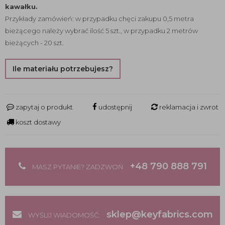
kawałku.
Przykłady zamówień: w przypadku chęci zakupu 0,5 metra
bieżącego należy wybrać ilość 5 szt., w przypadku 2 metrów
bieżących - 20 szt.
Ile materiału potrzebujesz?
zapytaj o produkt
udostępnij
reklamacja i zwrot
koszt dostawy
+48 790 888 791
MASZ PYTANIE? ZADZWOŃ
sklep@keyfabrics.com
WYŚLIJ WIADOMOŚĆ: