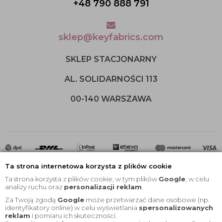
+48 790 888 791
sklep@keyfabrics.com
SKLEP STACJONARNY
AL. SOLIDARNOŚCI 113
00-140 WARSZAWA
Ta strona internetowa korzysta z plików cookie
Ta strona korzysta z plików cookie, w tym plików
Google
, w celu
analizy ruchu oraz
personalizacji reklam
.
Za Twoją zgodą
Google
może przetwarzać dane osobowe (np.
2020 © Wszelkie Prawa Zastrzeżone |
KEYfabrics
identyfikatory online) w celu wyświetlania
spersonalizowanych
reklam
i pomiaru ich skuteczności.
Projekt i oprogramowanie sklepu:
Ebexo