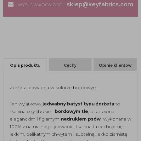
sklep@keyfabrics.com
WYŚLIJ WIADOMOŚĆ:
Opis produktu
Cechy
Opinie klientów
Żorżeta jedwabna w kolorze bordowym.
Ten wyjątkowy
jedwabny batyst typu żorżeta
to
tkanina o głębokim,
bordowym tle
, ozdobiona
eleganckim i figlarnym
nadrukiem psów
. Wykonana w
100% z naturalnego jedwabiu, tkanina ta cechuje się
lekkim, delikatnym chwytem i subtelną, lekko ziarnistą