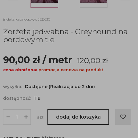
indeks katalogowy: JED210
Żorżeta jedwabna - Greyhound na
bordowym tle
90,00
zł
/ metr
120,00
zł
cena obniżona:
promocja cenowa na produkt
wysyłka:
Dostępne (Realizacja do 2 dni)
dostępność:
119
dodaj do koszyka
szt.