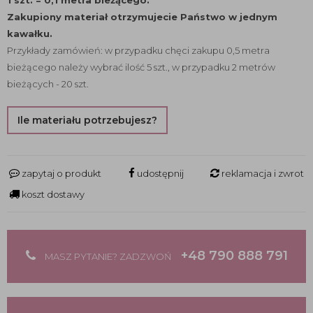
1 szt. = 0,1 metra bieżącego.
Zakupiony materiał otrzymujecie Państwo w jednym
kawałku.
Przykłady zamówień: w przypadku chęci zakupu 0,5 metra
bieżącego należy wybrać ilość 5 szt., w przypadku 2 metrów
bieżących - 20 szt.
Ile materiału potrzebujesz?
zapytaj o produkt
udostępnij
reklamacja i zwrot
koszt dostawy
+48 790 888 791
MASZ PYTANIE? ZADZWOŃ