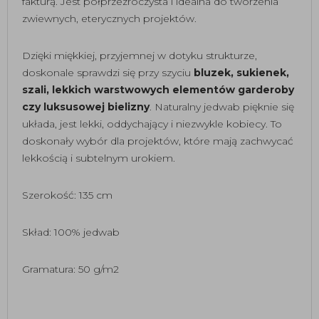
fakturą. Jest półprzezroczysta i idealna do tworzenia
zwiewnych, eterycznych projektów.
Dzięki miękkiej, przyjemnej w dotyku strukturze,
doskonale sprawdzi się przy szyciu
bluzek, sukienek,
szali, lekkich warstwowych elementów garderoby
czy luksusowej bielizny
. Naturalny jedwab pięknie się
układa, jest lekki, oddychający i niezwykle kobiecy. To
doskonały wybór dla projektów, które mają zachwycać
lekkością i subtelnym urokiem.
Szerokość: 135 cm
Skład: 100% jedwab
Gramatura: 50 g/m2