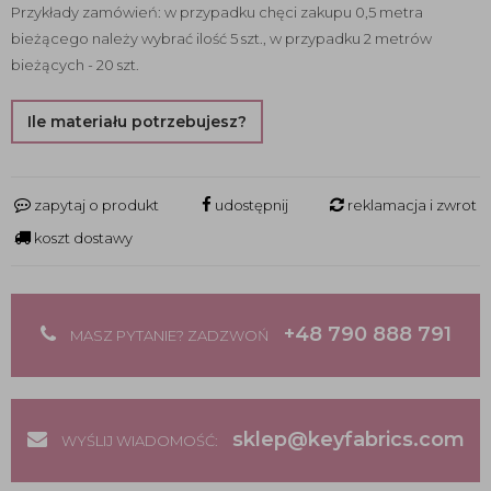
Przykłady zamówień: w przypadku chęci zakupu 0,5 metra
bieżącego należy wybrać ilość 5 szt., w przypadku 2 metrów
bieżących - 20 szt.
Ile materiału potrzebujesz?
zapytaj o produkt
udostępnij
reklamacja i zwrot
koszt dostawy
+48 790 888 791
MASZ PYTANIE? ZADZWOŃ
sklep@keyfabrics.com
WYŚLIJ WIADOMOŚĆ: