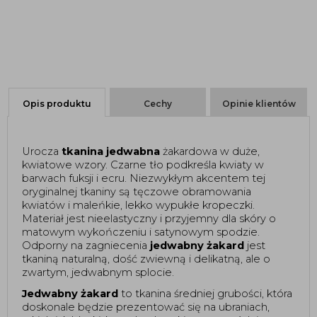
Opis produktu
Cechy
Opinie klientów
Urocza 
tkanina jedwabna
 żakardowa w duże, 
kwiatowe wzory. Czarne tło podkreśla kwiaty w 
barwach fuksji i ecru. Niezwykłym akcentem tej 
oryginalnej tkaniny są tęczowe obramowania 
kwiatów i maleńkie, lekko wypukłe kropeczki. 
Materiał jest nieelastyczny i przyjemny dla skóry o 
matowym wykończeniu i satynowym spodzie. 
Odporny na zagniecenia 
jedwabny żakard
 jest 
tkaniną naturalną, dość zwiewną i delikatną, ale o 
zwartym, jedwabnym splocie. 
Jedwabny żakard
 to tkanina średniej grubości, która 
doskonale będzie prezentować się na ubraniach, 