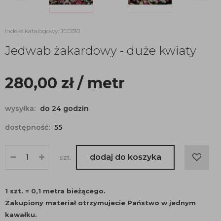
indeks katalogowy: JED310
Jedwab żakardowy - duże kwiaty
280,00
zł
/ metr
wysyłka:
do 24 godzin
dostępność:
55
dodaj do koszyka
szt.
1 szt. = 0,1 metra bieżącego.
Zakupiony materiał otrzymujecie Państwo w jednym
kawałku.