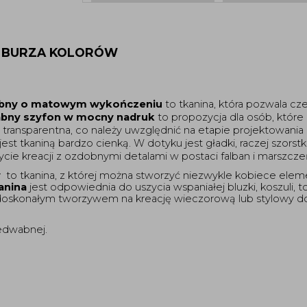
- BURZA KOLORÓW 
wabny o matowym wykończeniu 
to tkanina, która pozwala cz
bny szyfon w mocny nadruk 
transparentna, co należy uwzględnić na etapie projektowania 
jest tkaniną bardzo cienką. W dotyku jest gładki, raczej szors
zycie kreacji z ozdobnymi detalami w postaci falban i marszcze
 
 to tkanina, z której można stworzyć niezwykle kobiece ele
anina
 jest odpowiednia do uszycia wspaniałej bluzki, koszuli, to
 doskonałym tworzywem na kreację wieczorową lub stylowy dod
jedwabnej.