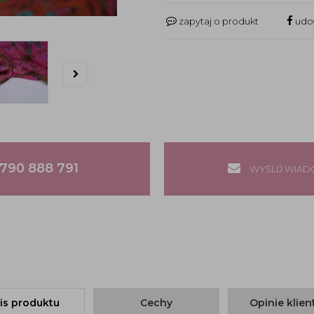
zapytaj o produkt
udos
790 888 791
WYŚLIJ WIA
is produktu
Cechy
Opinie klie