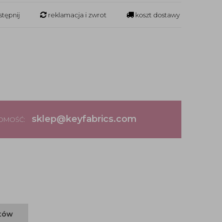
tępnij
reklamacja i zwrot
koszt dostawy
sklep@keyfabrics.com
DOMOŚĆ:
ntów