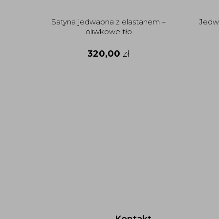
Satyna jedwabna z elastanem –
Jedwa
oliwkowe tło
320,00
zł
Kontakt