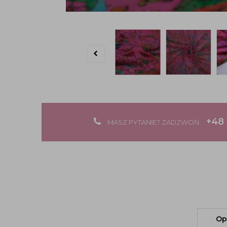
+48 
MASZ PYTANIE? ZADZWOŃ
Op