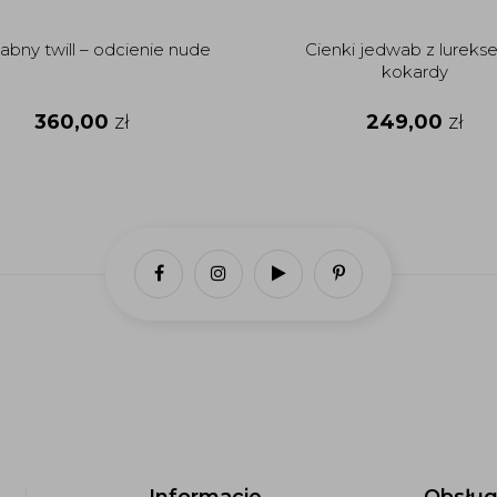
bny twill – odcienie nude
Cienki jedwab z lureks
kokardy
360,00
zł
249,00
zł
Informacje
Obsług