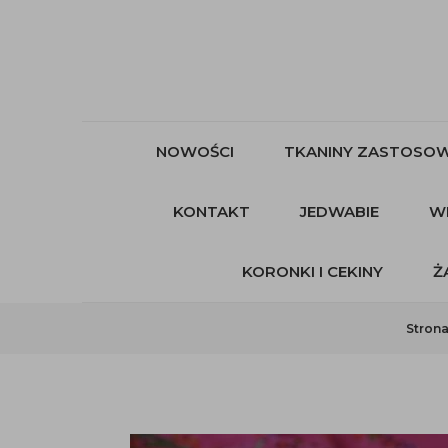
NOWOŚCI
TKANINY ZASTOSOW
KONTAKT
JEDWABIE
W
KORONKI I CEKINY
Ż
Stron