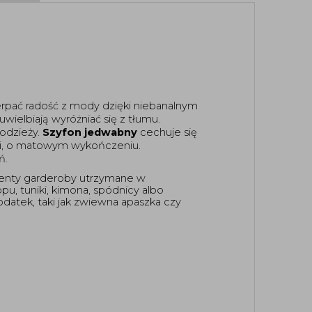
erpać radość z mody dzięki niebanalnym 
to propozycja dla osób, które uwielbiają wyróżniać się z tłumu. 
odzieży. 
Szyfon jedwabny 
cechuje się 
tki, o matowym wykończeniu. 
ń. 
menty garderoby utrzymane w 
pu, tuniki, kimona, spódnicy albo 
atek, taki jak zwiewna apaszka czy 