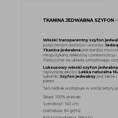
TKANINA JEDWABNA SZYFON 
Włoski transparentny szyfon jed
połączeniom kolorów i wzorów. 
Jedwa
Tkanina jedwabna
 jest bardzo mocno 
niespotykaną lekkością i zwiewnością i 
Plastycznie się układa, umożliwiając us
Luksusowy włoski szyfon jedwabny
najwyższej jakości. 
Lekka naturalna tk
sukienki.
 Szyfon jedwabny
 jest także
pareo. 
Ten nadruk występuje w wersji satyny 
Skład: 100% jedwab
Szerokość: 140 cm
Gramatura: 64 gr/m2
Kraj pochodzenia: Włochy