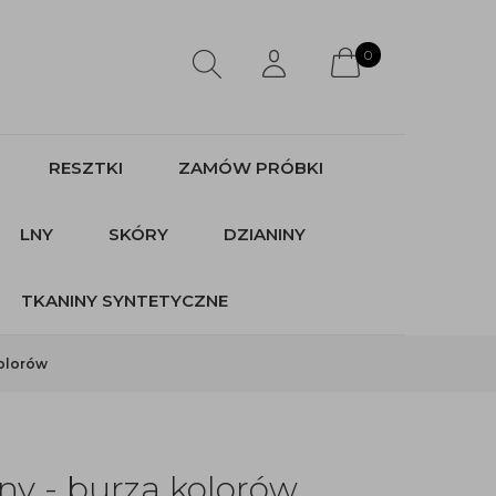
0
RESZTKI
ZAMÓW PRÓBKI
LNY
SKÓRY
DZIANINY
TKANINY SYNTETYCZNE
kolorów
ny - burza kolorów