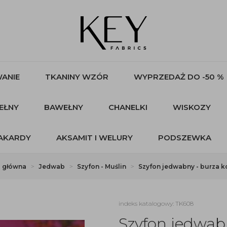
ANIE
TKANINY WZÓR
WYPRZEDAŻ DO -50 %
EŁNY
BAWEŁNY
CHANELKI
WISKOZY
AKARDY
AKSAMIT I WELURY
PODSZEWKA
a główna
Jedwab
Szyfon - Muślin
Szyfon jedwabny - burza 
indeks katalogowy: TK608
Szyfon jedwab