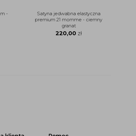
em -
Satyna jedwabna elastyczna
Je
premium 21 momme - ciemny
musze
granat
220,00
zł
20
a klienta
Pomoc