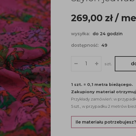
269,00
zł
/ me
wysyłka:
do 24 godzin
dostępność:
49
d
szt.
1 szt. = 0,1 metra bieżącego.
Zakupiony materiał otrzymu
Przykłady zamówień: w przypadku
5 szt., w przypadku 2 metrów bież
Ile materiału potrzebujesz