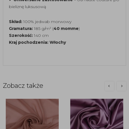
bieliznę luksusową
Skład:
100% jedwab morwowy
Gramatura:
185 g/m² (
40 momme
)
Szerokość:
140 cm
Kraj pochodzenia:
Włochy
Zobacz także