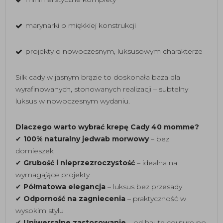
marynarki o miękkiej konstrukcji
projekty o nowoczesnym, luksusowym charakterze
Silk cady w jasnym brązie to doskonała baza dla
wyrafinowanych, stonowanych realizacji – subtelny
luksus w nowoczesnym wydaniu.
Dlaczego warto wybrać krepę Cady 40 momme?
✔
100% naturalny jedwab morwowy
– bez
domieszek
✔
Grubość i nieprzezroczystość
– idealna na
wymagające projekty
✔
Półmatowa elegancja
– luksus bez przesady
✔
Odporność na zagniecenia
– praktyczność w
wysokim stylu
✔
Uniwersalne zastosowanie
– od haute couture po