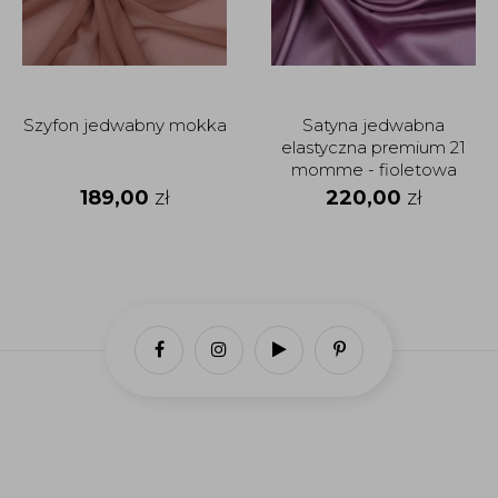
Szyfon jedwabny mokka
Satyna jedwabna
elastyczna premium 21
momme - fioletowa
orchidea
189,00
zł
220,00
zł