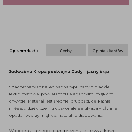
Opis produktu
Cechy
Opinie klientów
Jedwabna Krepa podwójna Cady – jasny brąz
Szlachetna tkanina jedwabna typu cady o gładkiej,
lekko matowej powierzchni i eleganckim, miękkim
chwycie. Materiał jest średniej grubości, delikatnie
mięsisty, dzięki czemu doskonale się układa – płynnie
opada i tworzy miękkie, naturalne drapowania.
W odcieniu jasnego brązu prezentuje się wyjątkowo