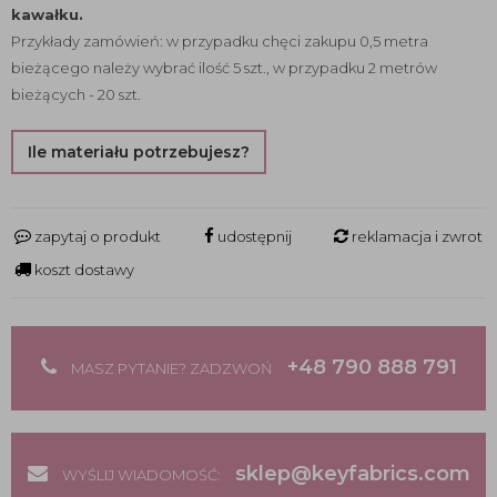
kawałku.
Przykłady zamówień: w przypadku chęci zakupu 0,5 metra
bieżącego należy wybrać ilość 5 szt., w przypadku 2 metrów
bieżących - 20 szt.
Ile materiału potrzebujesz?
zapytaj o produkt
udostępnij
reklamacja i zwrot
koszt dostawy
+48 790 888 791
MASZ PYTANIE? ZADZWOŃ
sklep@keyfabrics.com
WYŚLIJ WIADOMOŚĆ: