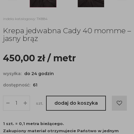
indeks katalogowy: TK884
Krepa jedwabna Cady 40 momme –
jasny brąz
450,00
zł
/ metr
wysyłka:
do 24 godzin
dostępność:
61
dodaj do koszyka
szt.
1 szt. = 0,1 metra bieżącego.
Zakupiony materiał otrzymujecie Państwo w jednym